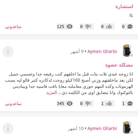
استشارة
تاا
التعليقات
المشاهدات
ساعدوني
125
0
0
0
إعجاب
عدم إعجاب
Aymen Gharbi
•
9 أشهر
عرض ا
مشكلة عضوة
انا زوجه عندي تلات بنات قبل ما اخلفهم كنت رفيعه جدا وجسمي جميل
لكن بعد ماخلفتهم وزني أصبح 160كيلو روحت لدكاتره كتير قالو ليه بسبب
الهرمونات وكده المهم جوزي معاملته معايا باقت قاسيه جدا وبيناديني
بالتوكتوك وانا يتضايق اوي من الكلمه دي...
المزيد
التعليقات
المشاهدات
ساعدوني
345
0
1
1
إعجاب
عدم إعجاب
Aymen Gharbi
•
10 أشهر
عرض ا