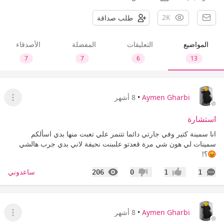
2K
طلب صداقة
المواضيع
التعليقات
المفضلة
الأصدقاء
7
7
6
13
Aymen Gharbi
•
8 أشهر
عرض ا
استشارة
انا سمينة كتير وفي جارتي دائما تتنمر علي تعبت منها بدي اسألكم
سمينات لي هون شي مرة قعدتو علىبنت نحيفة لاني بدي جرب هالشي
😡؟!
التعليقات
المشاهدات
ساعدوني
206
0
1
1
إعجاب
عدم إعجاب
Aymen Gharbi
•
8 أشهر
عرض ا