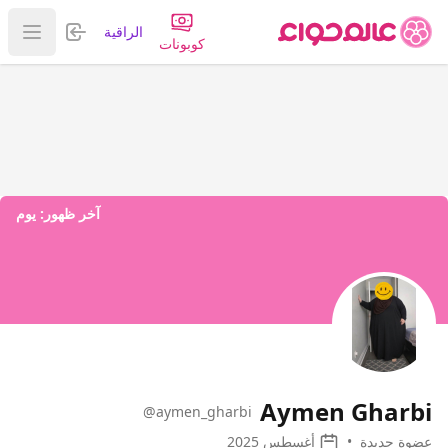
تسجيل الدخول
الراقية
عرض ا
كوبونات
آخر ظهور:
يوم
Aymen Gharbi
@aymen_gharbi
عضوة جديدة
•
أغسطس 2025