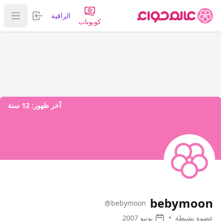
تسجيل الدخول
الراقية
عرض ا
كوبونات
آخر ظهور:
12 سنة
bebymoon
@bebymoon
عضوة نشيطة
•
يونيو 2007