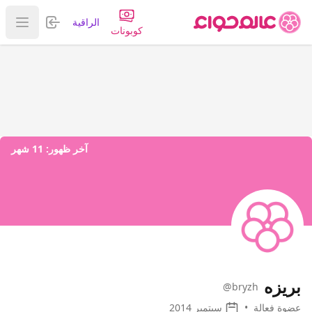
تسجيل الدخول
الراقية
عرض ا
كوبونات
آخر ظهور:
11 شهر
بريزه
@bryzh
عضوة فعالة
•
سبتمبر 2014