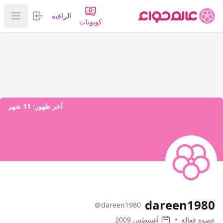
تسجيل الدخول
الراقية
عرض ا
كوبونات
آخر ظهور:
11 شهر
dareen1980
@dareen1980
عضوة فعالة
•
أغسطس 2009