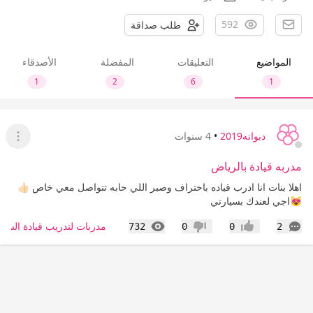
592
طلب صداقة
المواضيع
التعليقات
المفضلة
الأصدقاء
1
2
6
1
دبوانه2019
•
4 سنوات
عرض ا
مدربه قيادة بالرياض
اهلا بنات انا ادرب قياده باحتراف وصبر اللي حابه تتواصل معي خاص 👍🏻
😻اجي لعندك بسيارتي
التعليقات
المشاهدات
مدربات لتدريب قيادة السيا
732
0
0
2
إعجاب
عدم إعجاب