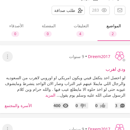
283
طلب صداقة
المواضيع
التعليقات
المفضلة
الأصدقاء
0
0
4
2
Dreem2017
•
9 سنوات
عرض ا
ودي اهرب
لو احصل احد يتكفل فيني ويكون امريكي او اوروبي لاهرب من السعوديه
والرجال اللي مايملا عينهم غير التراب وصار الان الواحد يتشرط ومايشوف
عيوبه حتى لو اخذ حلوه الا مايطلع عيب فيها . والله حرام وين كلام
الرسول صلى الله عليه وسلم يوم يقول...
المزيد
التعليقات
المشاهدات
الأسرة والمجتمع
400
0
0
3
إعجاب
عدم إعجاب
Dreem2017
•
9 سنوات