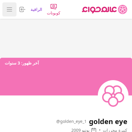
تسجيل الدخول
الراقية
عرض ا
كوبونات
آخر ظهور:
3 سنوات
golden eye
@golden_eye_1
كبيرة محررات
•
يونيو 2009