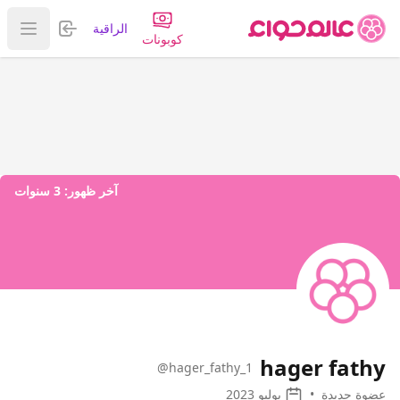
تسجيل الدخول
الراقية
عرض ا
كوبونات
آخر ظهور:
3 سنوات
hager fathy
@hager_fathy_1
عضوة جديدة
•
يوليو 2023