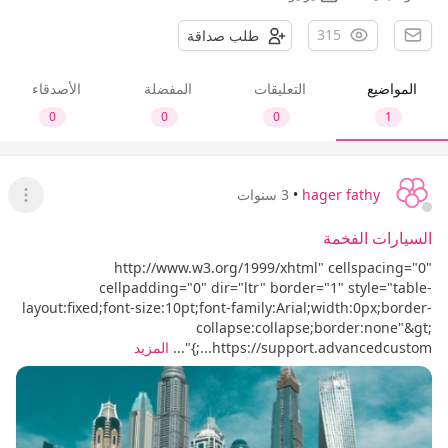
315
طلب صداقة
المواضيع
التعليقات
المفضلة
الأصدقاء
0
0
0
1
hager fathy
•
3 سنوات
عرض ا
السيارات الفخمة
http://www.w3.org/1999/xhtml" cellspacing="0"
cellpadding="0" dir="ltr" border="1" style="table-
layout:fixed;font-size:10pt;font-family:Arial;width:0px;border-
collapse:collapse;border:none"&gt;
https://support.advancedcustom...;}"...
المزيد