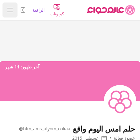
تسجيل الدخول
الراقية
عرض ا
كوبونات
آخر ظهور:
11 شهر
حلم امس اليوم واقع
@hlm_ams_alyom_oakaa
عضوة فعالة
•
أغسطس 2015