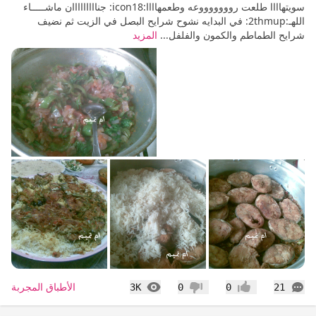
سويتهاااا طلعت روووووووعه وطعمهاااا:icon18: جنااااااااان ماشـــــاء
اللهـ:2thmup: في البدايه نشوح شرايح البصل في الزيت ثم نضيف
شرايح الطماطم والكمون والفلفل...
المزيد
التعليقات
المشاهدات
الأطباق المجربة
3K
0
0
21
إعجاب
عدم إعجاب