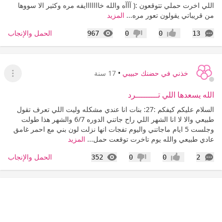
اللي اخرت حملي تتوقعون :( آآآه والله خااااااايفه مره وكثير الا سووها
من قريباتي يقولون تعور مره...
المزيد
التعليقات
المشاهدات
الحمل والإنجاب
967
0
0
13
إعجاب
عدم إعجاب
خذني في حضنك حبيبي
•
17 سنة
عرض ا
الله يسعدها اللي تـــــــــرد
السلام عليكم كيفكم :27: بنات انا عندي مشكله وليت اللي تعرف تقول
طبيعي والا لا انا الشهر اللي راح جاتني الدوره 6/7 والشهر هذا طولت
وجلست 5 ايام ماجاتني واليوم تفجات انها نزلت لون بني مع احمر غامق
عادي طبيعي والله يوم تاخرت توقعت حمل...
المزيد
التعليقات
المشاهدات
الحمل والإنجاب
352
0
0
2
إعجاب
عدم إعجاب