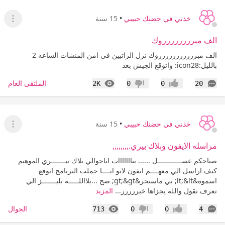
خذني في حضنك حبيبي
•
15 سنة
عرض ا
الف مبرررررررروك
الف مبررررررررررروك نزل الراتبين في امن المنشات الساعه 2
بالليل:icon28: واتوقع الجيش بعد
التعليقات
المشاهدات
الملتقى العام
2K
0
0
20
إعجاب
عدم إعجاب
خذني في حضنك حبيبي
•
15 سنة
عرض ا
مراسله الايفون وبلاك بيري.,,,,,,,,
صباحكم عســــــــــــل ...... بنااااااات اناجوالي بلاك بيـــــــري الموهيم
كيف اراسل الي معهــــم ايفون لانو انــــا حملت البرنامج اتوقع
اسموه&lt;&lt; بي ماسنجر&gt;&gt; صح ...يلااللـــــه بليـــــــز الي
تعرف تقول والله يجزاها خيررررر...
المزيد
التعليقات
المشاهدات
الجوال
713
0
0
4
إعجاب
عدم إعجاب