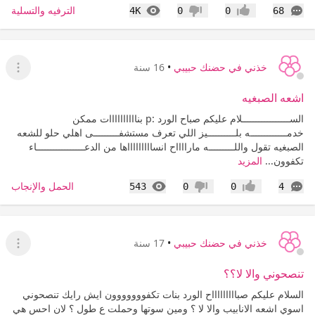
التعليقات
المشاهدات
الترفيه والتسلية
4K
0
0
68
إعجاب
عدم إعجاب
خذني في حضنك حبيبي
•
16 سنة
عرض ا
اشعه الصبغيه
الســـــــــــــــــلام عليكم صباح الورد :p بناااااااااات ممكن
خدمـــــــــــــه بلــــــــــيز اللي تعرف مستشفـــــــــى اهلي حلو للشعه
الصبغيه تقول واللـــــــــه مارااااح انساااااااااها من الدعـــــــــــــــــاء
تكفوون...
المزيد
التعليقات
المشاهدات
الحمل والإنجاب
543
0
0
4
إعجاب
عدم إعجاب
خذني في حضنك حبيبي
•
17 سنة
عرض ا
تنصحوني والا لا؟؟
السلام عليكم صباااااااااح الورد بنات تكفووووووون ايش رايك تنصحوني
اسوي اشعه الانابيب والا لا ؟ ومين سوتها وحملت ع طول ؟ لان احس هي