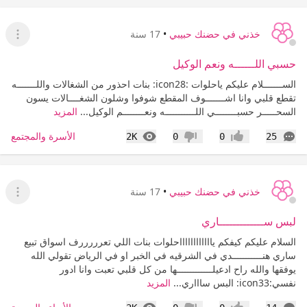
خذني في حضنك حبيبي
•
17 سنة
عرض ا
حسبي اللــــــه ونعم الوكيل
الســـــــلام عليكم ياحلوات :icon28: بنات احذور من الشغالات واللـــــــه
تقطع قلبي وانا اشـــــــوف المقطع شوفوا وشلون الشغــــالات يسون
السحـــــر حسبــــــــي اللـــــــــــه ونعــــــــم الوكيل...
المزيد
التعليقات
المشاهدات
الأسرة والمجتمع
2K
0
0
25
إعجاب
عدم إعجاب
خذني في حضنك حبيبي
•
17 سنة
عرض ا
لبس ســـــــــــــاري
السلام عليكم كيفكم يااااااااااااحلوات بنات اللي تعرررررف اسواق تبيع
ساري هنـــــــــــدي في الشرقيه في الخبر او في الرياض تقولي الله
يوفقها والله راح ادعيلـــــــــــــها من كل قلبي تعبت وانا ادور
نفسي:icon33: البس ساااري...
المزيد
التعليقات
المشاهدات