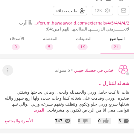
12K
طلب صداقة
forum.hawaaworld.com/externals/4/5/4/4/4/2/…
يأأأأأرب
لاتحــــــرمني الذريـــــهـ الصاالحهـ اللهم آمين:04:
المواضيع
التعليقات
المفضلة
الأصدقاء
0
5
1K
21
خذني في حضنك حبيبي
•
5 سنوات
عرض ا
شغاله للتنازل ..
بنات انا كنت حامل وربي والحمدلله ولدت .. وماني بحاجتها وشقتي
صغيره ..وربي وقدمت على شغاله كينيا وجات جديده ولها اربع شهور والله
شغلها سريع وربي حلو وتكوي وتنظف وتفهم بسرعه وربي ..والي تبيها
تتواصل معي انا من الرياض تكفون ي مشرفات...
المزيد
التعليقات
المشاهدات
الأسرة والمجتمع
747
0
0
5
إعجاب
عدم إعجاب