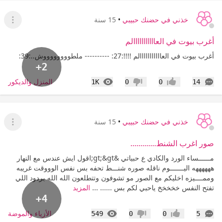
خذني في حضنك حبيبي
•
15 سنة
عرض ا
أغرب بيوت في العااااااااااالم
أغرب بيوت في العااااااااااالم !!!!:27: ---------- ملطووووووووش..:39:
+2
التعليقات
المشاهدات
المنزل والديكور
1K
0
0
14
إعجاب
عدم إعجاب
خذني في حضنك حبيبي
•
15 سنة
عرض ا
صور اغرب الشنط.............
مــــــساء الورد والكادي ع حبياتي &gt;&gt;اقول ايش عندس مع النهار
ههههههه اليـــــــوم ناقله صوره شنـــط تحفه بس نفس الوووقت غريبه
وممــــيزه اخليكم مع الصور مو تشوفون وتتطلعون الله الله بردود اللي
تفتح النفس خخخخخ ياحبي لكم بس ...... ...
المزيد
+4
التعليقات
المشاهدات
الأزياء والموضة
549
0
0
5
إعجاب
عدم إعجاب