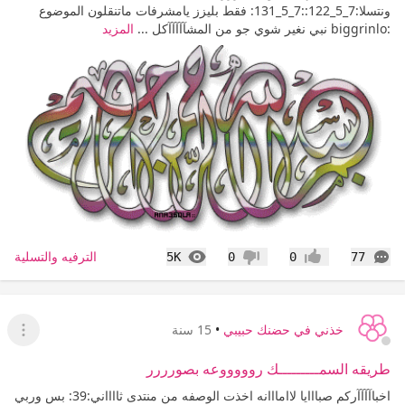
ونتسلا:7_5_122::7_5_131: فقط بليزز يامشرفات ماتنقلون الموضوع
:biggrinlo نبي نغير شوي جو من المشآآآآآكل ...
المزيد
التعليقات
المشاهدات
الترفيه والتسلية
5K
0
0
77
إعجاب
عدم إعجاب
خذني في حضنك حبيبي
•
15 سنة
عرض ا
طريقه السمـــــــــك روووووعه بصورررر
اخباآآآآركم صبااايا لاامااانه اخذت الوصفه من منتدى ثااااني:39: بس وربي