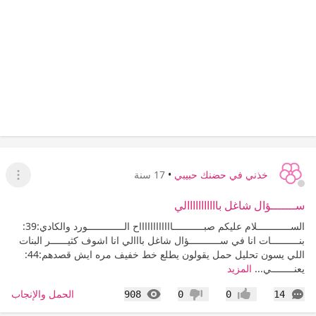
خذني في حضنك حبيبي
•
17 سنة
عرض ا
ســـــــؤال شاغل بااااااااااالي
الســــــــــــلام عليكم صبـــــــــــااااااااااااح الـــــــــــــورد والكادي:39:
بنــــــــــات انا في ســـــــــــؤال شاغل بااالي انا اشوف كثيــــــر البنات
اللي يسون تحليل حمل يقولون يطلع خط خفيف مره ايش قصدهم:44:
يعنــــــــي...
المزيد
التعليقات
المشاهدات
الحمل والإنجاب
908
0
0
14
إعجاب
عدم إعجاب