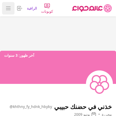
تسجيل الدخول
الراقية
عرض ا
كوبونات
آخر ظهور:
3 سنوات
خذني في حضنك حبيبي
@khthny_fy_hdnk_hbyby
محررة
•
يونيو 2009