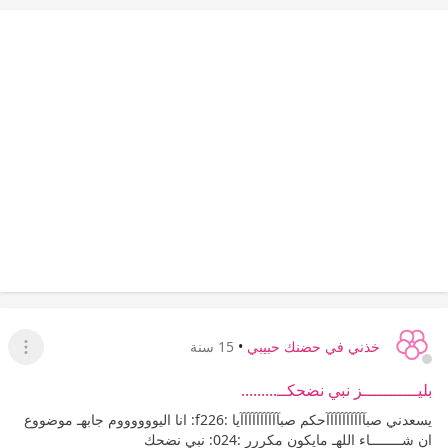
خذني في حضنك حبيبي
•
15 سنة
عرض ا
بليـــــــــــز نبي نضحكــ.........
يسعدني صبآآآآآآآآآآحكم صبآآآآآآآآآآيا :f226: انا اليووووووم جابهـ موضووع
ان شــــــــاء اللهـ مايكون مكررر :024: نبي نضحك