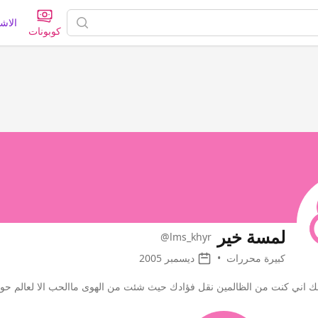
الاش
كوبونات
لمسة خير
@lms_khyr
كبيرة محررات
•
ديسمبر 2005
انك اني كنت من الظالمين نقل فؤادك حيث شئت من الهوى ماالحب الا لعالم حواء