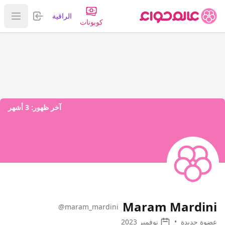
تسجيل الدخول
الراقية
عرض ا
كوبونات
آخر ظهور:
3 أشهر
Maram Mardini
@maram_mardini
عضوة جديدة
•
نوفمبر 2023