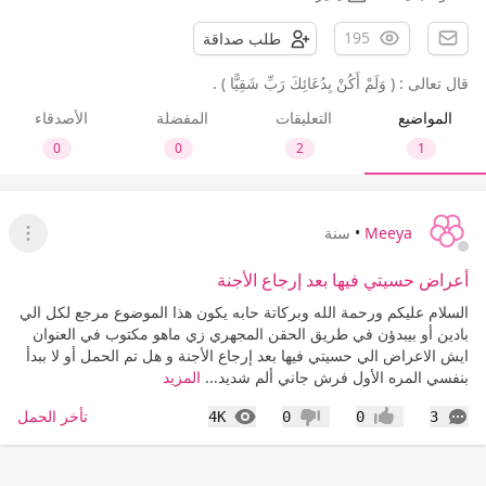
195
طلب صداقة
قال تعالى : ( وَلَمْ أَكُنْ بِدُعَائِكَ رَبِّ شَقِيًّا ) .
المواضيع
التعليقات
المفضلة
الأصدقاء
0
0
2
1
Meeya
•
سنة
عرض ا
أعراض حسيتي فيها بعد إرجاع الأجنة
السلام عليكم ورحمة الله وبركاتة حابه يكون هذا الموضوع مرجع لكل الي
بادين أو بيبدؤن في طريق الحقن المجهري زي ماهو مكتوب في العنوان
ايش الاعراض الي حسيتي فيها بعد إرجاع الأجنة و هل تم الحمل أو لا ببدأ
بنفسي المره الأول فرش جاني ألم شديد...
المزيد
التعليقات
المشاهدات
تأخر الحمل
4K
0
0
3
إعجاب
عدم إعجاب