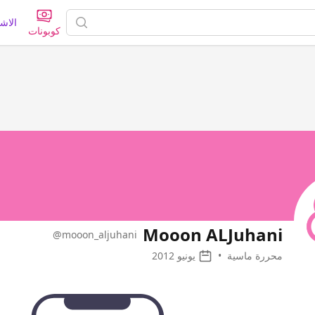
الاش
كوبونات
Mooon ALJuhani
@mooon_aljuhani
محررة ماسية
•
يونيو 2012