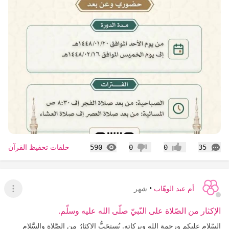
التعليقات
المشاهدات
حلقات تحفيظ القرآن
590
0
0
35
إعجاب
عدم إعجاب
أم عبد الوهّاب
•
شهر
عرض ا
الإكثار من الصّلاة على النّبيّ صلّى الله عليه وسلّم.
السّلام عليكم ورحمة الله وبركاته. يُستحَبُّ الإكثارُ مِن الصَّلاةِ والسَّلامِ