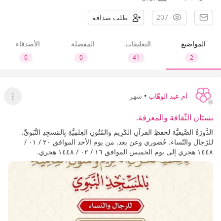
207
طلب صداقة
المواضيع
التعليقات
المفضلة
الأصدقاء
0
0
41
2
أم عبد الوهّاب
•
شهر
عرض ا
بستان الثّقافة والمعرفة.
الدَّورَةُ الصَّيفيَّة لحفظِ القرآنِ الكَرِيم والمُتُونِ العِلمِيَّةِ بِالمَسجِدِ النَّبَويِّ.
للرّجال والنّساء. حُضوري وعن بعد. من يوم الأحد الموافق ٢٠ / ٠١ /
١٤٤٨ هجري إلى يوم الخميس الموافق ١٦ / ٠٢ / ١٤٤٨ هجري.