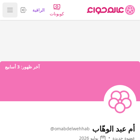
تسجيل الدخول
الراقية
عرض ا
كوبونات
آخر ظهور:
3 أسابيع
أم عبد الوهّاب
@omabdelwehhab
عضوة جديدة
•
يوليو 2026