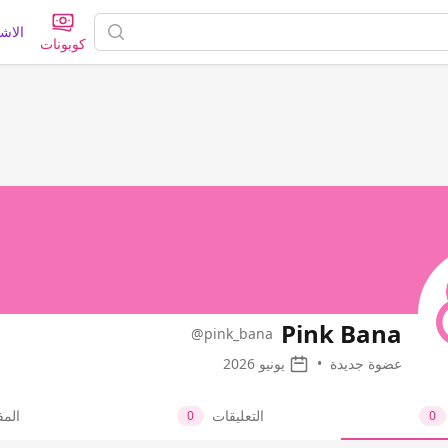
الاش
كوبونات
Pink Bana
@pink_bana
عضوة جديدة
•
يونيو 2026
التعليقات
الم
0
0