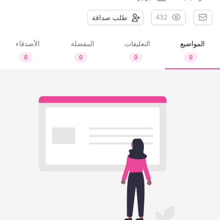
432
طلب صداقة
المواضيع
التعليقات
المفضلة
الأصدقاء
0
0
0
0