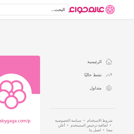
البحث
البحث…
الرئيسية
نشط حاليًا
متداول
شروط الاستخدام
•
سياسة الخصوصية
babygaga.com/p/…
•
اتفاقية ترخيص المستخدم
•
أعلن
معنا
•
اتصل بنا