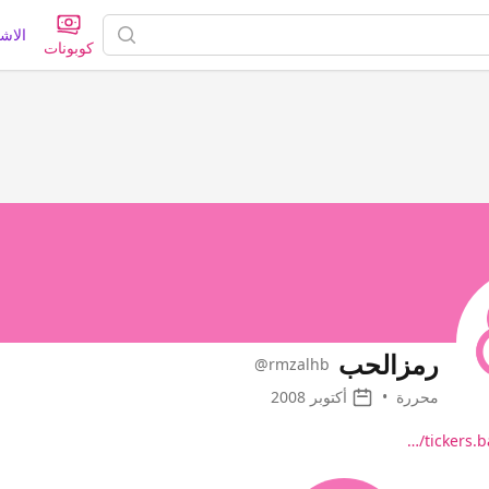
الاش
كوبونات
رمزالحب
@rmzalhb
محررة
•
أكتوبر 2008
tickers.