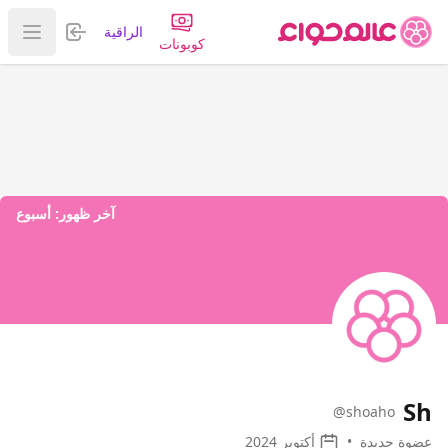
تسجيل الدخول
الراقية
عرض ا
كوبونات
آخر ظهور:
أسبوع
Sh
@shoaho
عضوة جديدة
•
أكتوبر 2024