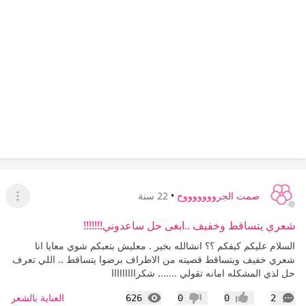
صمت الجروووووووح
•
22 سنة
عرض ا
شعري يتساقط وخفيف ..ابغى حل ساعدوني!!!!!!!
السلام عليكم كيفكم ؟؟ انشالله بخير . معليش بتعبكم شوي معايا انا
شعري خفيف ويتساقط قصيته من الاطراف برضوا يتساقط .. اللي تعرف
حل لذي المشكله امانه تقولي ....... شكرااااااااا
التعليقات
المشاهدات
العناية بالشعر
626
0
0
2
إعجاب
عدم إعجاب