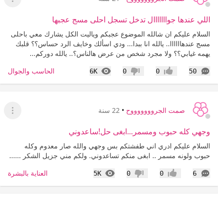
عرض ا
اللي عندها جوااااااال تدخل تسجل احلى مسج عجبها
السلام عليكم ان شالله الموضوع عجبكم وياليت الكل يشارك معي باحلى
مسج عندهاااااا.. يالله انا ببدا... ودي اسألك وخايف الرد حساس؟؟ قلبك
يهمه غيابي؟؟ ولا مجرد شخص من عرض هالناس؟.. يالله دوركم...
التعليقات
المشاهدات
الحاسب والجوال
6K
0
0
50
إعجاب
عدم إعجاب
صمت الجروووووووح
•
22 سنة
عرض ا
وجهي كله حبوب ومسمر...ابغى حل!ساعدوني
السلام عليكم ادري اني طفشتكم بس وجهي والله صار معدوم وكله
حبوب ولونه مسمر .. ابغى منكم تساعدوني. ولكم مني جزيل الشكر ......
التعليقات
المشاهدات
العناية بالبشرة
5K
0
0
6
إعجاب
عدم إعجاب