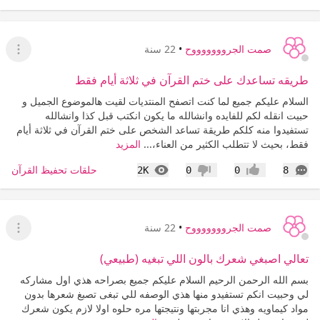
صمت الجروووووووح
•
22 سنة
عرض ا
طريقه تساعدك على ختم القرآن في ثلاثة أيام فقط
السلام عليكم جميع لما كنت اتصفح المنتديات لقيت هالموضوع الجميل و
حبيت انقله لكم للفايده وانشالله ما يكون انكتب قبل كذا وانشالله
تستفيدوا منه كلكم طريقة تساعد الشخص على ختم القرآن في ثلاثة أيام
فقط، بحيث لا تتطلب الكثير من العناء،...
المزيد
التعليقات
المشاهدات
حلقات تحفيظ القرآن
2K
0
0
8
إعجاب
عدم إعجاب
صمت الجروووووووح
•
22 سنة
عرض ا
تعالي اصبغي شعرك بالون اللي تبغيه (طبيعي)
بسم الله الرحمن الرحيم السلام عليكم جميع بصراحه هذي اول مشاركه
لي وحبيت انكم تستفيدو منها هذي الوصفه للي تبغى تصبغ شعرها بدون
مواد كيماويه وهذي انا مجربتها ونتيجتها مره حلوه اولا لازم يكون شعرك