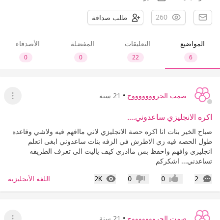
260
طلب صداقة
المواضيع
التعليقات
المفضلة
الأصدقاء
0
0
22
6
صمت الجروووووووح
•
21 سنة
عرض ا
اكره الانجليزي ساعدوني....
صباح الخير بنات انا اكره حصة الانجليزي لاني ماافهم فيه ولاشي وقاعده
طول الحصه فيه زي الاطرش في الزفه بنات ساعدوني ابغى اتعلم
انجليزي وافهم واحفظ بس ماادري كيف ياليت الي تعرف الطريقه
تساعدني... اشكركم
التعليقات
المشاهدات
اللغة الأنجليزية
2K
0
0
2
إعجاب
عدم إعجاب
صمت الجروووووووح
•
21 سنة