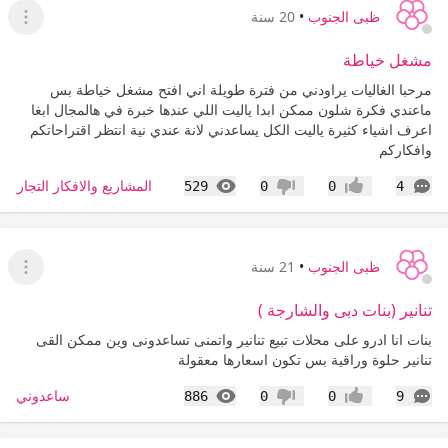
ظبى الجنوب
•
20 سنة
عرض ا
مشغل خياطة
مرحبا الغاليات يراودني من فترة طويلة اني افتح مشغل خياطة بس
ماعندي فكرة شلون ممكن ابدا ياليت اللي عندها خبرة في هالمجال ابغا
اعرف اشياء كثيرة ياليت الكل يساعدني لانة عندي نية انتظر اقتراحاتكم
وافكاركم
التعليقات
المشاهدات
المشاريع والافكار التجارية 
529
0
0
4
إعجاب
عدم إعجاب
ظبى الجنوب
•
21 سنة
عرض ا
تنانير (بنات دبى والشارجة )
بنات انا ادرو على محلات تبيع تنانير واتمنى تساعدونى وين ممكن القى
تنانير حلوة وراقية بس تكون اسعارها معقولة
التعليقات
المشاهدات
ساعدوني
886
0
0
9
إعجاب
عدم إعجاب