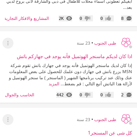
ابغيكم تعطونى اسماء محلات للاطفال فى دبى والشارقة لانى بروح لدبي
بعد...
التعليقات
المشاهدات
المشاريع والافكار التجارية ا
2K
0
0
8
إعجاب
عدم إعجاب
ظبى الجنوب
•
23 سنة
عرض ا
اذا كان لديكم ماسنجر الهوتميل فأنه يوجد فى جهازكم باتش
إذا كان لديك ماسنجر الهوتميل فأنه يوجد في جهازك باتش تقوم شركة
MSN بزرع باتش في جهازك دون علمك للحصول على بعض المعلومات
عنك وذلك عند تركيب برنامجها الشهير ( الماسنجر ) ما سنجر الهوتميل و
لأزالة هذا الباتش أتبع التالي : قم بضغط...
المزيد
التعليقات
المشاهدات
الحاسب والجوال
442
0
0
2
إعجاب
عدم إعجاب
ظبى الجنوب
•
23 سنة
عرض ا
كل شى عن المسنجر1