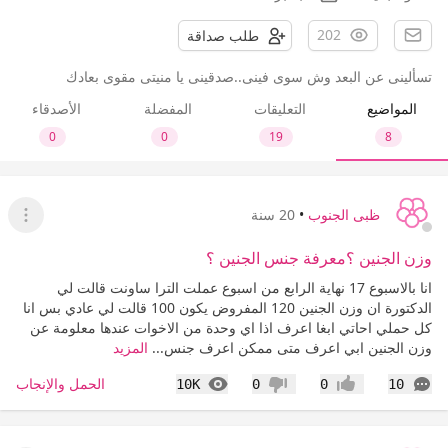
202
طلب صداقة
تسألينى عن البعد وش سوى فينى..صدقينى يا منيتى مقوى بعادك
المواضيع
التعليقات
المفضلة
الأصدقاء
0
0
19
8
ظبى الجنوب
•
20 سنة
عرض ا
وزن الجنين ؟معرفة جنس الجنين ؟
انا بالاسبوع 17 نهاية الرابع من اسبوع عملت الترا ساونت قالت لي
الدكتورة ان وزن الجنين 120 المفروض يكون 100 قالت لي عادي بس انا
كل حملي احاتي ابغا اعرف اذا اي وحدة من الاخوات عندها معلومة عن
وزن الجنين ابي اعرف متى ممكن اعرف جنس...
المزيد
التعليقات
المشاهدات
الحمل والإنجاب
10K
0
0
10
إعجاب
عدم إعجاب