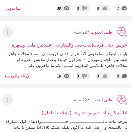
التعليقات
المشاهدات
ساعدوني
3K
0
0
7
إعجاب
عدم إعجاب
ظبى الجنوب
•
22 سنة
عرض ا
عرس اختى قريب(بنات دبى والشارجة ) فساتين ملجة وسهرة
يابنات ابغيكم تساعدونى لاتة عرس اختى قريب ابي اسماء محلات جاهزة
لفساتين ملجة وسهرة _ اذا تعرفون خيايط يفصل ملابس مغربية او
محلات جاهزة للملابس المغريبة اتمنى انكم ما تتاخرون على
التعليقات
المشاهدات
الأزياء والموضة
1K
0
0
8
إعجاب
عدم إعجاب
ظبى الجنوب
•
22 سنة
عرض ا
اذا ممكن بنات دبى والشارجة (محلات اطفال)
مرحبا بنات عالــــــــــــــــــــــــــم حـــــــــــــــــــــواء هذى اول مشاركة
لى بالمنتدى وان شاء الله ما اكون ثقيلة عليكم :19: اذا ممكن يا بنات