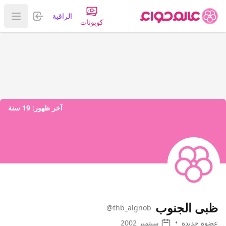
تسجيل الدخول
الراقية
عرض ا
كوبونات
آخر ظهور:
19 سنة
ظبى الجنوب
@thb_algnob
عضوة جديدة
•
سبتمبر 2002