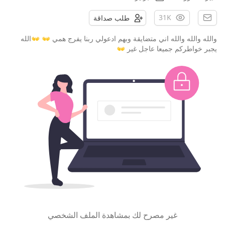
31K
طلب صداقة
والله والله والله اني متضايقة وبهم ادعولي ربنا يفرج همي 👐 👐الله
يجبر خواطركم جميعا عاجل غير 👐
غير مصرح لك بمشاهدة الملف الشخصي