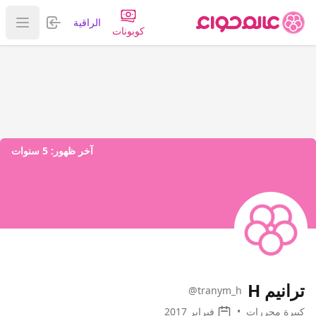
تسجيل الدخول
الراقية
عرض ا
كوبونات
آخر ظهور:
5 سنوات
ترانيم H
@tranym_h
كبيرة محررات
•
فبراير 2017