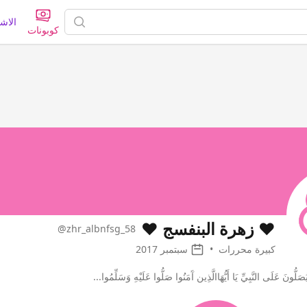
الاش
كوبونات
❤️ زهرة البنفسج ❤️
@zhr_albnfsg_58
كبيرة محررات
•
سبتمبر 2017
 يُصَلُّونَ عَلَى النَّبِيِّ يَا أَيُّهَاالَّذِين آَمَنُوا صَلُّوا عَلَيْهِ وَسَلِّمُوا...