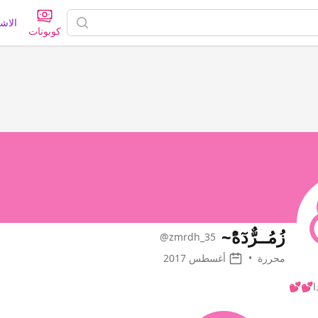
الاش
كوبونات
زُمُــرٌّدٓهًْ~
@zmrdh_35
محررة
•
أغسطس 2017
دا💕💕