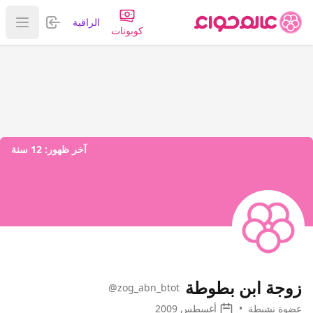
تسجيل الدخول
الراقية
عرض ا
كوبونات
آخر ظهور:
12 سنة
زوجة ابن بطوطة
@zog_abn_btot
عضوة نشيطة
•
أغسطس 2009