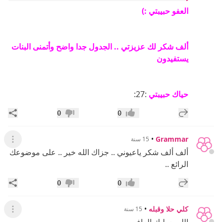
العفو حبيبتي :)
ألف شكر لك عزيزتي .. الجدول جدا واضح وأتمنى البنات
يستفيدون
حياك حبيبتي
:27:
إضافة رد جديد
مشار
0
0
إعجاب
عدم إعجاب
•
Grammar
15 سنة
عرض ال
ألف ألف شكر ياعيوني .. جزاك الله خير .. على موضوعك
الرائع ..
إضافة رد جديد
مشار
0
0
إعجاب
عدم إعجاب
كلي حلا وقبله
•
15 سنة
عرض ال
الله يعطيك العافيه