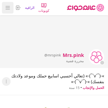
تسجيل الدخول
الراقية
عرض ا
كوبونات
Mrs.pink
@mrspink
محررة فضية
»-(¯`v´¯)-» (تعالي أحسبي اسابيع حملك وموعد ولادتك
بنفسك) »-(¯`v´¯)-»
عرض ا
الحمل والإنجاب
•
15 سنة