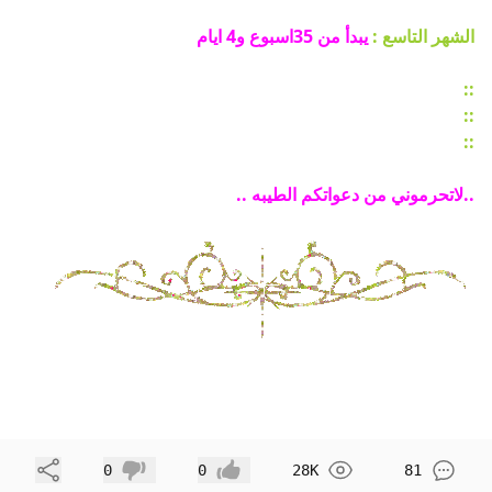
الشهر التاسع :
يبدأ من 35اسبوع و4 ايام
::
::
::
..لاتحرموني من دعواتكم الطيبه ..
مشاركة
0
0
28K
81
إعجاب
عدم إعجاب