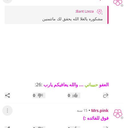
عرض ال
:
Bant Lzeza
مشكوره يالغلا الله يحقق لك ماتتمنين
العفو
حبيباتي
... والله يعافيكم يارب
:26:
إضافة رد جديد
مشار
0
0
إعجاب
عدم إعجاب
•
Mrs.pink
15 سنة
عرض القائ
فوق للفائده :)