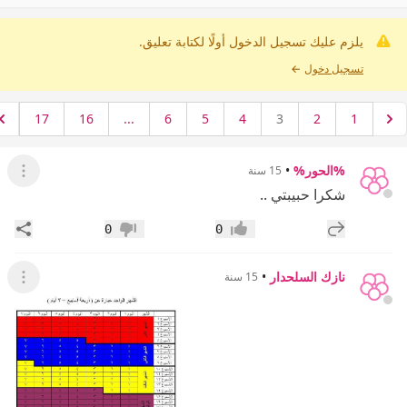
يلزم عليك تسجيل الدخول أولًا لكتابة تعليق.
تسجيل دخول
←
17
16
...
6
5
4
3
2
1
%الحور%
•
15 سنة
عرض ال
شكرا حبيبتي ..
إضافة رد جديد
مشار
0
0
إعجاب
عدم إعجاب
نازك السلحدار
•
15 سنة
عرض ال