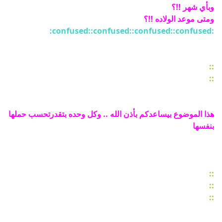
وبأي شهر !!؟
ومتى موعد الولاده !!؟
:confused:
:confused:
:confused:
:confused:
::
::
هذا الموضوع بيساعدكم بأذن الله .. وكل وحده بتقدرتحسب حملها
بنفسها
::
::
::