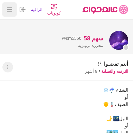
تسجيل الدخول
الراقية
عرض ا
كوبونات
سهم 58
@sm5550
محررة برونزية
أنتم تفضلوا ؟!
عرض ا
الترفيه والتسلية
•
8 أشهر
الشتاء ☔️❄️
أو
الصيف🌡🌞
الليل🌃 🌙
أو
النهار🏙🏞