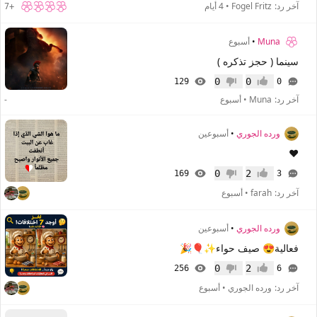
آخر رد:
Fogel Fritz
•
4 أيام
+7
Muna
•
أسبوع
سينما ( حجز تذكره )
0
0
129
0
إعجاب
عدم إعجاب
آخر رد:
Muna
•
أسبوع
-
ورده الجوري
•
أسبوعين
❤️
0
2
169
3
إعجاب
عدم إعجاب
آخر رد:
farah
•
أسبوع
ورده الجوري
•
أسبوعين
فعالية😍 صيف حواء✨️🎈🎉
0
2
256
6
إعجاب
عدم إعجاب
آخر رد:
ورده الجوري
•
أسبوع