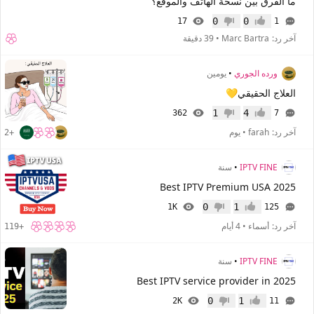
ما الفرق بين نسخة الهاتف والموقع؟
0
0
17
1
إعجاب
عدم إعجاب
آخر رد:
Marc Bartra
•
39 دقيقة
ورده الجوري
•
يومين
العلاج الحقيقي💛
1
4
362
7
إعجاب
عدم إعجاب
آخر رد:
farah
•
يوم
+2
IPTV FINE
•
سنة
Best IPTV Premium USA 2025
0
1
1K
125
إعجاب
عدم إعجاب
آخر رد:
أسماء
•
4 أيام
+119
IPTV FINE
•
سنة
Best IPTV service provider in 2025
0
1
2K
11
إعجاب
عدم إعجاب