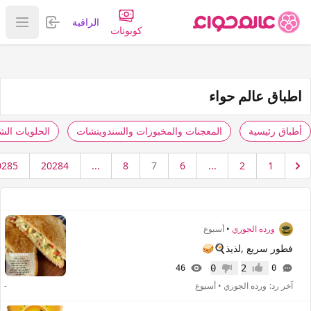
تسجيل الدخول
الراقية
عرض ا
كوبونات
اطباق عالم حواء
أطباق رئيسية
المعجنات والمخبوزات والسندويتشات
الحلويات الش
0285
20284
...
8
7
6
...
2
1
ورده الجوري
•
أسبوع
فطور سريع ,لذيذ🍳🥪
0
2
46
0
إعجاب
عدم إعجاب
آخر رد:
ورده الجوري
•
أسبوع
-