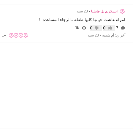
ايسكريم بل فانيليا
•
23 سنة
امراه عاشت حياتها كانها طفلة ..الرجاء المساعدة !!
0
0
1K
7
إعجاب
عدم إعجاب
آخر رد:
أم شيمه
•
23 سنة
+1