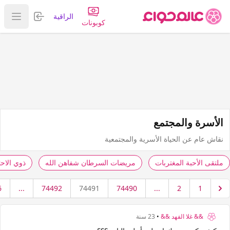
تسجيل الدخول
الراقية
عرض ا
كوبونات
الأسرة والمجتمع
نقاش عام عن الحياة الأسرية والمجتمعية
ملتقى الأحبة المغتربات
مريضات السرطان شفاهن الله
ذوي الاح
6
...
74492
74491
74490
...
2
1
&& غلا الفهد &&
•
23 سنة