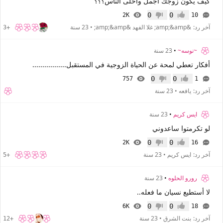
كيف يكون زوجك اجمل وأحلى الناس؟؟؟
0
0
2K
10
إعجاب
عدم إعجاب
آخر رد:
&amp;&amp; غلا الفهد &amp;&amp;
•
23 سنة
+3
~نوسه~
•
23 سنة
أفكار تعطي لمحة عن الحياة الزوجية في المستقبل.................
0
0
757
1
إعجاب
عدم إعجاب
آخر رد:
يافعه
•
23 سنة
ايس كريم
•
23 سنة
لو تكرمتوا ساعدوني
0
0
2K
16
إعجاب
عدم إعجاب
آخر رد:
ايس كريم
•
23 سنة
+5
رورو الحلوه
•
23 سنة
لا أستطيع نسيان ما فعله..
0
0
6K
18
إعجاب
عدم إعجاب
آخر رد:
بنت الشرق
•
23 سنة
+12