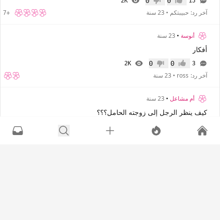
0
0
2K
15
إعجاب
عدم إعجاب
آخر رد:
حبيبتكم
•
23 سنة
+7
أنوسة
•
23 سنة
أفكار
0
0
2K
3
إعجاب
عدم إعجاب
آخر رد:
ross
•
23 سنة
أم مشاعل
•
23 سنة
كيف ينظر الرجل إلى زوجته الحامل؟؟؟
0
0
3K
3
إعجاب
عدم إعجاب
آخر رد:
ايس كريم
•
23 سنة
شام
•
25 سنة
هل تحبين البكاء...؟؟؟
0
0
2K
20
إعجاب
عدم إعجاب
آخر رد:
يافعه
•
23 سنة
+15