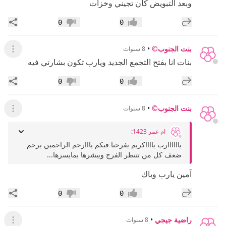
وبعد التبويض كان تجيني وخزات
إضافة رد جديد
مشار
0
0
إعجاب
عدم إعجاب
بنت الجنوب©
•
8 سنوات
عرض ال
بنات انا بفتح التجمع الجديد ويارب تكون بشارتي فيه
إضافة رد جديد
مشار
0
0
إعجاب
عدم إعجاب
بنت الجنوب©
•
8 سنوات
عرض ال
ام عمر 1423
:
ياااااارب يااااكريم يفرحنا فيكم يااارحم الراحمين يرحم
ضعف كل من تتنظر الفرج ويبشرها بمايسرها...
آمين يارب وياك
إضافة رد جديد
مشار
0
0
إعجاب
عدم إعجاب
راضية جيجي
•
8 سنوات
عرض ال