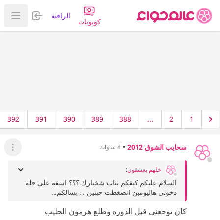
تسجيل الدخول
الراقية
عرض ا
كوبونات
392
391
390
389
388
...
2
1
سحايب الشوق 2012
•
8 سنوات
عرض ال
خلهم يعشقون
:
السلام عليكم كيفكم بنات شخبارك ؟؟؟ اسفه على قلة
دخولي هاليومين انضغطت حبتين ... بسالكم...
كان يوجعني قبل الدوره وطلع هرمون الحليب