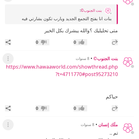
بنت الجنوب©
:
بنات انا بفتح التجمع الجديد ويارب تكون بشارتي فيه
متى تحليليك ؟والله يبشرك بكل الخير
إضافة رد جديد
مشار
0
0
إعجاب
عدم إعجاب
بنت الجنوب©
•
8 سنوات
عرض ال
https://www.hawaaworld.com/showthread.php
?t=4711770#post95273210
حياكم
إضافة رد جديد
مشار
0
0
إعجاب
عدم إعجاب
ملَك إنسان
•
8 سنوات
عرض ال
تم ..