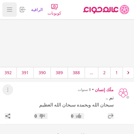
تسجيل الدخول
الراقية
عرض ا
كوبونات
392
391
390
389
388
...
2
1
ملَك إنسان
•
8 سنوات
عرض ال
تم ..
سبحان الله وبحمده سبحان الله العظيم
إضافة رد جديد
مشار
0
0
إعجاب
عدم إعجاب