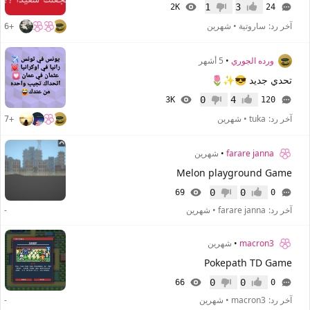
1
3
2K
24
إعجاب
عدم إعجاب
آخر رد:
ساروتية
•
شهرين
+6
ورده الجوري
•
5 أشهر
تحدي جديد 😎✨️🌷
0
4
3K
120
إعجاب
عدم إعجاب
آخر رد:
tuka
•
شهرين
+7
farare janna
•
شهرين
Melon playground Game
0
0
69
0
إعجاب
عدم إعجاب
آخر رد:
farare janna
•
شهرين
-
macron3
•
شهرين
Pokepath TD Game
0
0
66
0
إعجاب
عدم إعجاب
آخر رد:
macron3
•
شهرين
-