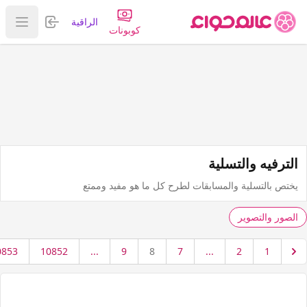
تسجيل الدخول
الراقية
عرض ا
كوبونات
الترفيه والتسلية
يختص بالتسلية والمسابقات لطرح كل ما هو مفيد وممتع
الصور والتصوير
0853
10852
...
9
8
7
...
2
1