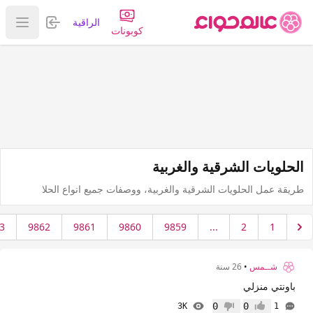
تسجيل الدخول
الراقية
عرض ا
كوبونات
الحلويات الشرقية والغربية
طريقة عمل الحلويات الشرقية والغربية، ووصفات جميع انواع الحلا
3
9862
9861
9860
9859
...
2
1
شــمس
•
26 سنة
باونتي منزلي
0
0
3K
1
إعجاب
عدم إعجاب