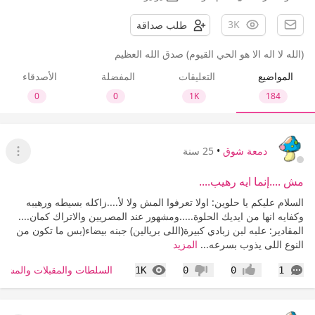
3K
طلب صداقة
(الله لا اله الا هو الحي القيوم) صدق الله العظيم
المواضيع
التعليقات
المفضلة
الأصدقاء
0
0
1K
184
دمعة شوق
•
25 سنة
عرض ا
مش ....إنما ايه رهيب....
السلام عليكم يا حلوين: اولا تعرفوا المش ولا لأ....زاكله بسيطه ورهيبه
وكفايه انها من ايديك الحلوة.....ومشهور عند المصريين والاتراك كمان....
المقادير: علبه لبن زبادي كبيرة(اللى بريالين) جبنه بيضاء(بس ما تكون من
النوع اللى يذوب بسرعه...
المزيد
التعليقات
المشاهدات
السلطات والمقبلات والمشر
1K
0
0
1
إعجاب
عدم إعجاب