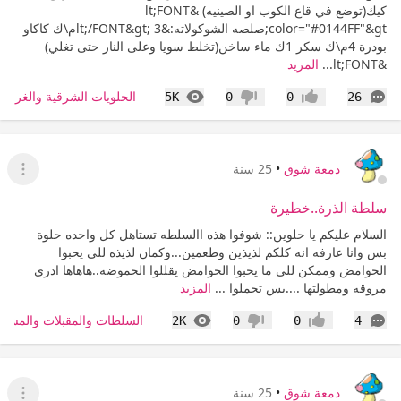
كيك(توضع في قاع الكوب او الصينيه) &lt;FONT
color="#0144FF"&gt;صلصه الشوكولاته:&lt;/FONT&gt; 3م\ك كاكاو
بودرة 4م\ك سكر 1ك ماء ساخن(تخلط سويا وعلى النار حتى تغلي)
&lt;FONT...
المزيد
التعليقات
المشاهدات
الحلويات الشرقية والغربية
5K
0
0
26
إعجاب
عدم إعجاب
دمعة شوق
•
25 سنة
عرض ا
سلطة الذرة..خطيرة
السلام عليكم يا حلوين:: شوفوا هذه االسلطه تستاهل كل واحده حلوة
بس وانا عارفه انه كلكم لذيذين وطعمين...وكمان لذيذه للى يحبوا
الحوامض وممكن للى ما يحبوا الحوامض يقللوا الحموضه..هاهاها ادري
مروقه ومطولتها ....بس تحملوا ...
المزيد
التعليقات
المشاهدات
السلطات والمقبلات والمشر
2K
0
0
4
إعجاب
عدم إعجاب
دمعة شوق
•
25 سنة