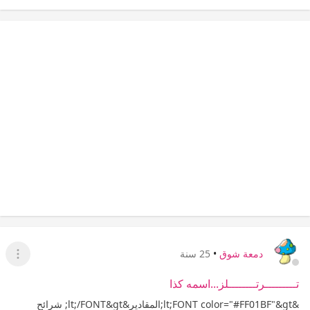
دمعة شوق
•
25 سنة
عرض ا
تـــــــــرتــــــــلز...اسمه كذا
&lt;FONT color="#FF01BF"&gt;المقادير&lt;/FONT&gt; شرائح