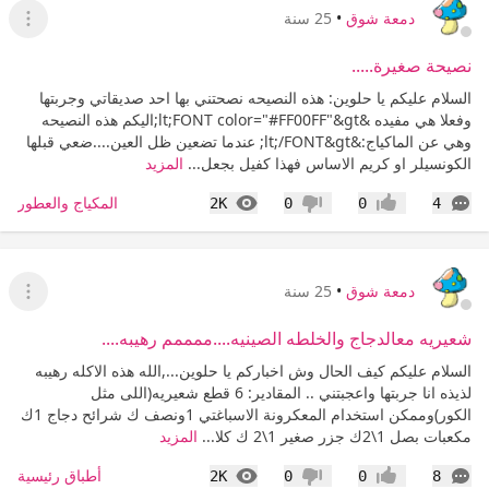
دمعة شوق
•
25 سنة
عرض ا
نصيحة صغيرة.....
السلام عليكم يا حلوين: هذه النصيحه نصحتني بها احد صديقاتي وجربتها
وفعلا هي مفيده &lt;FONT color="#FF00FF"&gt;اليكم هذه النصيحه
وهي عن الماكياج:&lt;/FONT&gt; عندما تضعين ظل العين....ضعي قبلها
الكونسيلر او كريم الاساس فهذا كفيل بجعل...
المزيد
التعليقات
المشاهدات
المكياج والعطور
2K
0
0
4
إعجاب
عدم إعجاب
دمعة شوق
•
25 سنة
عرض ا
شعيريه معالدجاج والخلطه الصينيه....ممممم رهيبه....
السلام عليكم كيف الحال وش اخباركم يا حلوين...,الله هذه الاكله رهيبه
لذيذه انا جربتها واعجبتني .. المقادير: 6 قطع شعيريه(اللى مثل
الكور)وممكن استخدام المعكرونة الاسباغتي 1ونصف ك شرائح دجاج 1ك
مكعبات بصل 1\2ك جزر صغير 1\2 ك كلا...
المزيد
التعليقات
المشاهدات
أطباق رئيسية
2K
0
0
8
إعجاب
عدم إعجاب