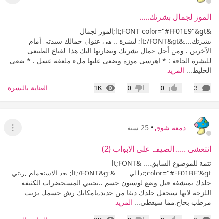
عرض ا
الموز لجمال بشرتك.....
&lt;FONT color="#FF01E9"&gt;الموز لجمال
بشرتك....&lt;/FONT&gt; لبشرة .. هى عنوان جمالك سيدتى أمام
الآخرين . ومن أجل جمال بشرتك ونضارتها اليك هذا القناع الطبيعى
للبشرة الجافة : * اهرسى موزة وضعى عليها ملء ملعقة عسل . * ضعى
الخليط...
المزيد
التعليقات
المشاهدات
العناية بالبشرة
1K
0
0
3
إعجاب
عدم إعجاب
دمعة شوق
•
25 سنة
عرض ا
انتعشي ......الصيف على الابواب (2)
تتمة للموضوع السابق.... &lt;FONT
color="#FF01BF"&gt;تدللي.......&lt;/FONT&gt; بعد الاستحمام ,ربتي
جلدك بمنشفه قبل وضع لوسيون جسم ..تجنبي المستحضرات الكثيفه
اللزجة لانها ستجعل جلدك دبقا من جديد,بامكانك رش جسمك بزيت
مرطب بخاخ,مما سيعطي...
المزيد