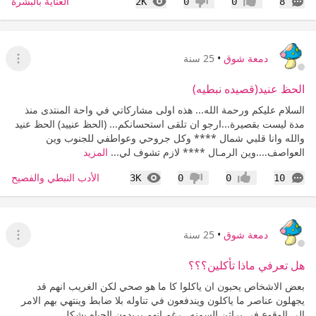
التعليقات
المشاهدات
العناية بالبشرة
2K
0
0
8
إعجاب
عدم إعجاب
دمعة شوق
•
25 سنة
عرض ا
الحظ عنيد(قصيده نبطيه)
السلام عليكم ورحمة الله... هذه اولى مشاركاتي في واحة المنتدى منذ
مدة ليست بقصيرة...ارجو ان تلقى استحسانكم... (الحظ عنييد) الحظ عنيد
والله وانا قلبي شمال **** وكل جروحي وعواطفي للجنوب وين
العواصف....وين الرمـال **** لازم تشوف لي...
المزيد
التعليقات
المشاهدات
الأدب النبطي والفصيح
3K
0
0
10
إعجاب
عدم إعجاب
دمعة شوق
•
25 سنة
عرض ا
هل تعرفي ماذا تأكلين؟؟؟
بعض الاشخاص يحبون ان ياكلوا كا ما هو صحي لكن الغريب انهم قد
يجهلون عناصر ما ياكلون ويندفعون في تناوله بلا ضابط وينتهي بهم الامر
الى الوقوع في براثن السمنه...رغم انهم يريدون الحياه بشكل