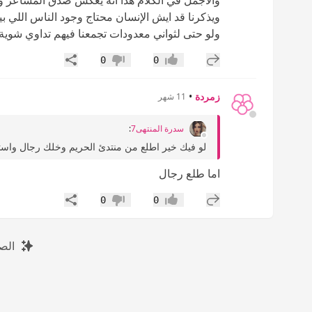
والاجمل في الكلام هذا أنه يعكس صدق المشاعر و
ويذكرنا قد ايش الإنسان محتاج وجود الناس اللي بي
ولو حتى لثواني معدودات تجمعنا فيهم تداوي شوية م
إضافة رد جديد
مشاركة
0
0
إعجاب
عدم إعجاب
زمردة
•
11 شهر
سدرة المنتهى7
:
لو فيك خير اطلع من منتدئ الحريم وخلك رجال واس
اما طلع رجال
إضافة رد جديد
مشاركة
0
0
إعجاب
عدم إعجاب
الص