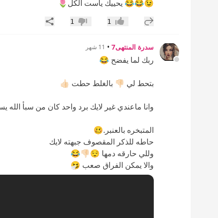
😉😂😂 يحييك ياست الكل🌷
إضافة رد جديد
مشاركة
1
1
إعجاب
عدم إعجاب
سدرة المنتهى7
•
11 شهر
ربك لما يفضح 😂
بتحط لي 👎🏻 بالغلط حطت 👍🏻
وانا ماعندي غير لايك برد واحد كان من سبأ الله يس
المتبخره بالعنبر.🥴
حاطه للذكر المقصوف جبهته لايك
وللي حارقه دمها 😌👎🏻😂
والا يمكن الفراق صعب 🤧