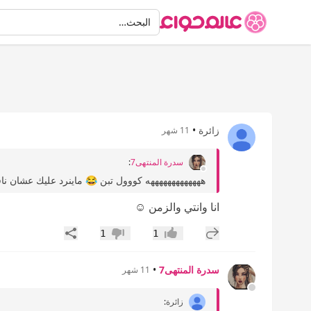
البحث
البحث…
زائرة
•
11 شهر
سدرة المنتهى7
:
هههههههههههههه كووول تبن 😂 ماينرد عليك عشان نا
انا وانتي والزمن ☺️
إضافة رد جديد
مشاركة
1
1
إعجاب
عدم إعجاب
سدرة المنتهى7
•
11 شهر
زائرة
: