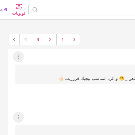
الاش
كوبونات
4
3
2
1
عرض القائمة
قص _ 🤭 و الرد المناسب بيجيك قررريب 👍🏻
عرض القائمة