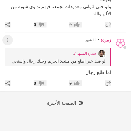
ولو حتى لثواني معدودات تجمعنا فيهم تداوي شوية من
الألم والله
إضافة رد جديد
مشار
0
0
إعجاب
عدم إعجاب
زمردة
•
11 شهر
عرض ال
سدرة المنتهى7
:
لو فيك خير اطلع من منتدئ الحريم وخلك رجال واستحي
اما طلع رجال
إضافة رد جديد
مشار
0
0
إعجاب
عدم إعجاب
الصفحة الأخيرة