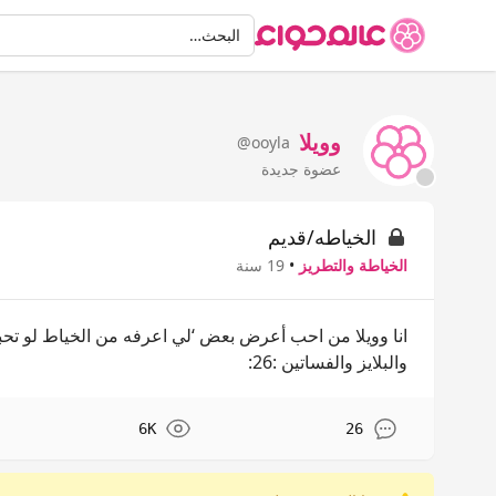
البحث
البحث…
وويلا
@ooyla
عضوة جديدة
الخياطه/قديم
الخياطة والتطريز
•
19 سنة
انا وويلا من احب أعرض بعض ‘لي اعرفه من الخياط لو تحب
والبلايز والفساتين :26:
6K
26