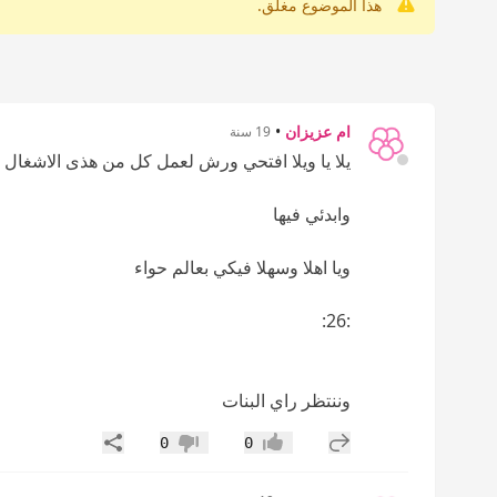
هذا الموضوع مغلق.
ام عزيزان
•
19 سنة
يلا يا ويلا افتحي ورش لعمل كل من هذى الاشغال
وابدئي فيها
ويا اهلا وسهلا فيكي بعالم حواء
:26:
وننتظر راي البنات
إضافة رد جديد
مشاركة
0
0
إعجاب
عدم إعجاب