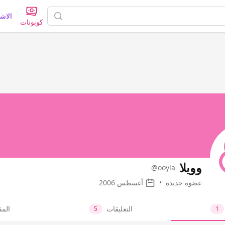
الاش
كوبونات
وويلا
@ooyla
عضوة جديدة
•
أغسطس 2006
التعليقات
الم
5
1