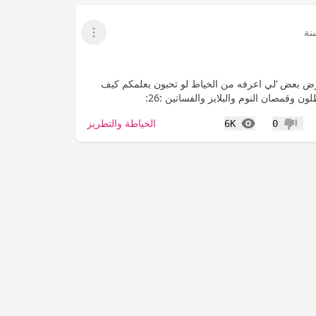
عرض القائمة
رض بعض ‘لي اعرفه من الخياط لو تحبون بعلمكم كيف
ون وقمصان النوم والبلايز والفساتين :26:
المشاهدات
الخياطة والتطريز
6K
0
عدم إعجاب