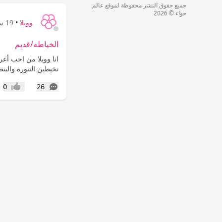
جميع حقوق النشر محفوظة لموقع عالم
حواء © 2026
وويلا
•
19 سنة
الخياطه/قديم
انا وويلا من احب أع
تخيطين التنوره والبنطل
التعليقات
0
26
إعجاب