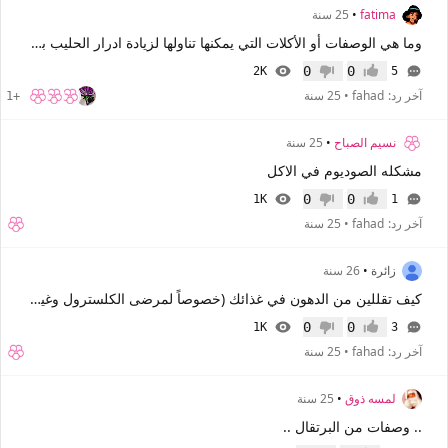
fatima
•
25 سنة
وما هي الوصفات أو الأكلات التي يمكنها تناولها لزيادة ادرار الحليب بدون زيادة الوزن
0
0
2K
5
إعجاب
عدم إعجاب
آخر رد:
fahad
•
25 سنة
+1
نسيم الصباح
•
25 سنة
مشكله الصوديوم في الاكل
0
0
1K
1
إعجاب
عدم إعجاب
آخر رد:
fahad
•
25 سنة
زائرة
•
26 سنة
كيف تقللين من الدهون في غذائك (خصوصاً لمرضى الكلسترول وغيرهم)
0
0
1K
3
إعجاب
عدم إعجاب
آخر رد:
fahad
•
25 سنة
لمسه ذوق
•
25 سنة
.. وصفات من البرتقال ..