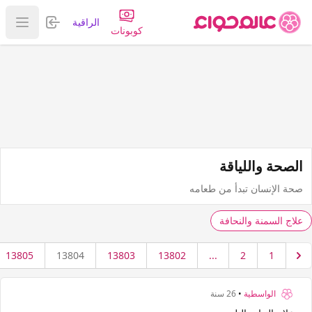
تسجيل الدخول
الراقية
عرض ا
كوبونات
الصحة واللياقة
صحة الإنسان تبدأ من طعامه
علاج السمنة والنحافة
13805
13804
13803
13802
...
2
1
الواسطية
•
26 سنة