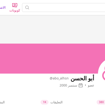
الاش
كوبونات
أبو الحسن
@abo_alhsn
عضو
•
سبتمبر 2000
التعليقات
الم
1K
380