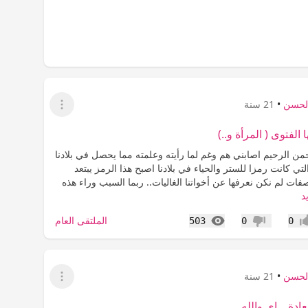
الحسن
•
21 سنة
عرض القائمة
ا الفتوى ( المرأة و..)
من الرحيم اصابني هم وغم لما رأيته وعلمته مما يحصل في بلادنا
التي كانت رمزا للستر والحياء في بلادنا اصبح هذا الرمز يبتعد
ات لم نكن نعرفها عن أخواتنا الغاليات.. ربما السبب وراء هذه
د
المشاهدات
الملتقى العام
503
0
0
اب
عدم إعجاب
الحسن
•
21 سنة
عرض القائمة
ة ,, إي والله.........