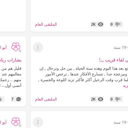
المشاهدات
الملتقى العام
2K
0
عدم إعجاب
19 سنة
أبو 
عرض القائمة
 لقاء قريب ,,,!
بشارات رباني
بعد هذا اليوم وهذه سنة الحياة , بين حل وترحال , إن
قليل هم من ي
مزعجة جدا , تتسارع الأفكار عندها , ترخص الأمور
معالمهم عند 
كلما قرب وقت الرحيل أكثر فأكثر تزيد اللوعة والحسرة ,
منهم .. رحمك 
زيد
أنسى أول...
ا
المشاهدات
التعليقات
الملتقى العام
7
2K
0
عدم إعجاب
إعج
19 سنة
أبو 
عرض القائمة