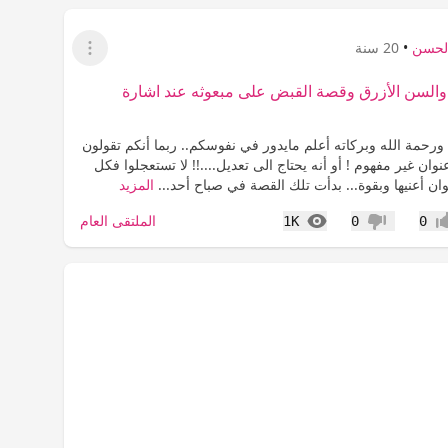
الحسن
•
20 سنة
عرض القائمة
والسن الأزرق وقصة القبض على مبعوثه عند اشارة
ورحمة الله وبركاته أعلم مايدور في نفوسكم.. ربما أنكم تقولون
عنوان غير مفهوم ! أو أنه يحتاج الى تعديل....!! لا تستعجلوا فكل
ان أعنيها وبقوة... بدأت تلك القصة في صباح أحد...
المزيد
المشاهدات
الملتقى العام
1K
0
0
اب
عدم إعجاب