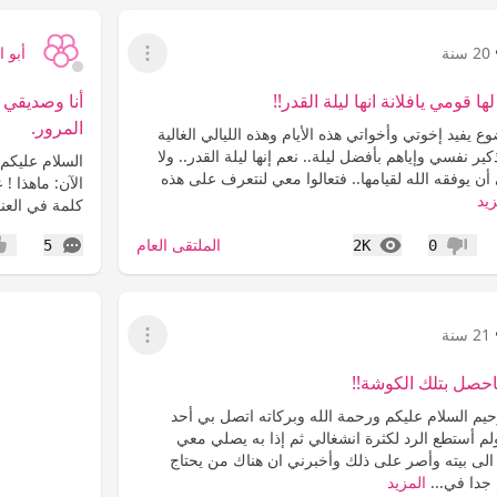
20 سنة
أبو 
عرض القائمة
 قومي يافلانة انها ليلة القدر!!
أنا وصديقي 
المرور.
يفيد إخوتي وأخواتي هذه الأيام وهذه الليالي الغالية
 نفسي وإياهم بأفضل ليلة.. نعم إنها ليلة القدر.. ولا
السلام عليكم 
ن يوفقه الله لقيامها.. فتعالوا معي لنتعرف على هذه
الآن: ماهذا ! 
زيد
كلمة في العنو
المشاهدات
التعليقات
الملتقى العام
5
2K
0
عدم إعجاب
إعج
21 سنة
عرض القائمة
حصل بتلك الكوشة!!
حيم السلام عليكم ورحمة الله وبركاته اتصل بي أحد
ولم أستطع الرد لكثرة انشغالي ثم إذا به يصلي معي
ى بيته وأصر على ذلك وأخبرني ان هناك من يحتاج
جدا في...
المزيد