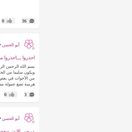
التعليقات
0
36
إعجاب
أبو الحسن
•
احذروا ,,,,احذروا 
بسم الله الرحمن الرح
ويكون سليما من الحر
من الأخوات في بعض
هرمية تضع عمولة مس
التعليقات
0
3
إعجاب
أبو الحسن
•
مرضى الإيدز وبعض 