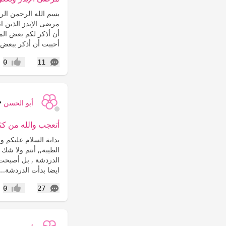
بسم الله الرحمن ا
مرضى الإيدز الذين ات
أن أذكر لكم بعض ال
أحببت أن أذكر ببعض 
التعليقات
0
11
إعجاب
أبو الحسن
•
أتعجب والله من كثرت
بداية السلام عليكم و
الطيبة,, أنتم ولا شك
الدردشة , بل أصبحت أ
ايضا بدأت الدردشة...
التعليقات
0
27
إعجاب