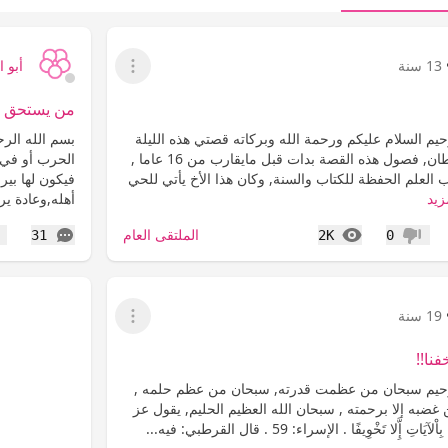
13 سنة
أبو 
عرض القائمة
من يستحق ا
يم السلام عليكم ورحمة الله وبركاته قصتي هذه الليلة
بسم الله الرح
اسميتها عصابة السرطان, فصول هذه القصة بدات قبل مايقارب من 16 عاما ,
الحرب أو في 
العلم الحفظة للكتاب والسنة, وكان هذا الأخ يأتي للحي
فيكون لها بي
زيد
أهله,وعادة يرف
المشاهدات
التعليقات
الملتقى العام
31
2K
0
عدم إعجاب
إع
19 سنة
عرض القائمة
فنا!!
رحيم سبحان من عظمت قدرته, سبحان من عظم حلمه ,
ضبه إلا برحمته , سبحان الله العظيم الحليم, يقول عز
َّلا تَخْوِيفًا . الإسراء: 59 . قال القرطبي: فيه...