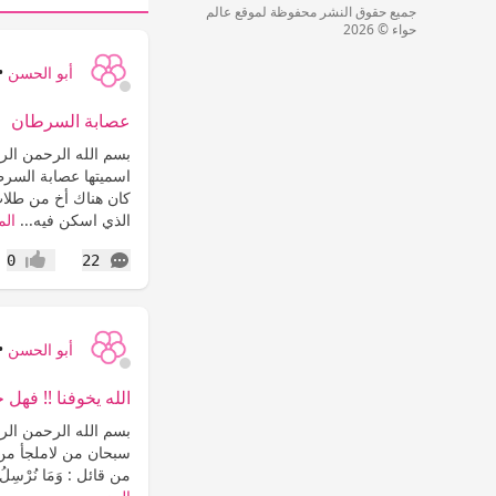
جميع حقوق النشر محفوظة لموقع عالم
حواء © 2026
أبو الحسن
•
عصابة السرطان
بسم الله الرحمن الرح
كان هناك أخ من طلاب 
الذي اسكن فيه...
الم
التعليقات
0
22
إعجاب
أبو الحسن
•
الله يخوفنا !! فهل خ
بسم الله الرحمن ال
سبحان من لاملجأ من غ
من قائل : وَمَا نُرْسِلُ بِاْلآيَاتِ إِ