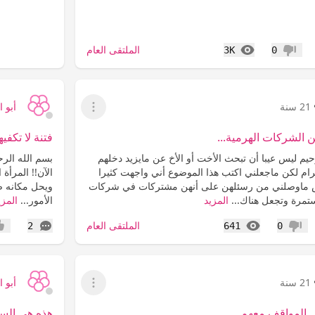
المشاهدات
الملتقى العام
3K
0
عدم إعجاب
21 سنة
أبو 
عرض القائمة
من الشركات الهرمية...
فتنة لا تكفيه
يم ليس عيبا أن تبحث الأخت أو الأخ عن مايزيد دخلهم
بسم الله الرح
ام لكن ماجعلني اكتب هذا الموضوع أني واجهت كثيرا
الآن!! المرأة 
 ماوصلني من رسئلهن على أنهن مشتركات في شركات
ويحل مكانه صف
تمرة وتجعل هناك...
المزيد
الأمور...
المزي
المشاهدات
التعليقات
الملتقى العام
2
641
0
عدم إعجاب
إعج
21 سنة
أبو 
عرض القائمة
المواقف معهم...
هذه هي السعاد