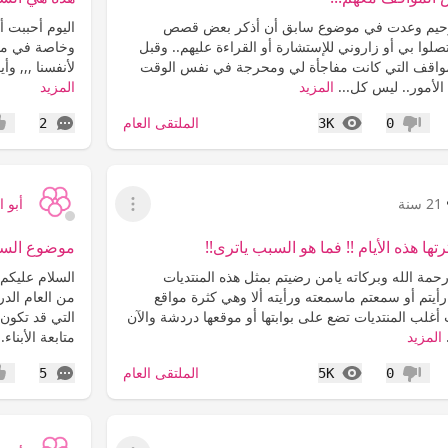
لرحيم وعدت في موضوع سابق أن أذكر بعض قصص
اليوم أحببت أ
صلوا بي أو زاروني للإستشارة أو القراءة عليهم.. وقبل
وخاصة في منتد
مواقف التي كانت مفاجأة لي ومحرجة في نفس الوقت
لأنفسنا ,,, وأ
الأمور.. ليس كل...
المزيد
المزيد
المشاهدات
التعليقات
الملتقى العام
2
3K
0
عدم إعجاب
إعج
21 سنة
أبو 
عرض القائمة
ها هذه الأيام !! فما هو السبب ياترى!!
موضوع السا
رحمة الله وبركاته يامن رضيتم بمثل هذه المنتديات
السلام عليكم 
 رأيتم أو سمعتم ماسمعته ورأيته ألا وهي كثرة مواقع
من العام الدر
غلب المنتديات تضع على بوابتها أو موقعها دردشة والآن
التي قد تكون 
المزيد
متابعة الأبناء.
المشاهدات
التعليقات
الملتقى العام
5
5K
0
عدم إعجاب
إعج