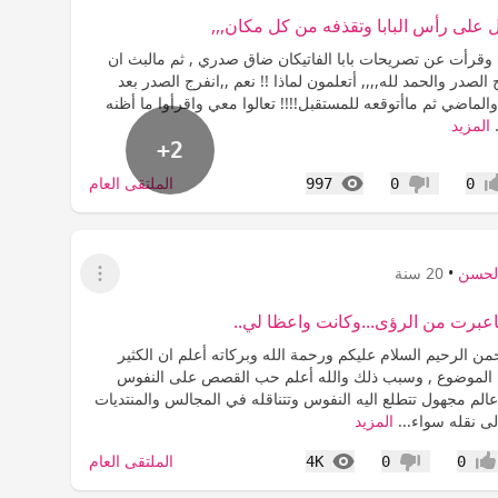
ل على رأس البابا وتقذفه من كل مكان,,,
قرأت عن تصريحات بابا الفاتيكان ضاق صدري , ثم مالبث ان
الصدر والحمد لله,,,, أتعلمون لماذا !! نعم ,,انفرج الصدر بعد
والماضي ثم ماأتوقعه للمستقبل!!!! تعالوا معي واقرأوا ما أظنه
المزيد
+2
المشاهدات
الملتقى العام
997
0
0
اب
عدم إعجاب
الحسن
•
20 سنة
عرض القائمة
برت من الرؤى...وكانت واعظا لي..
من الرحيم السلام عليكم ورحمة الله وبركاته أعلم ان الكثير
ا الموضوع , وسبب ذلك والله أعلم حب القصص على النفوس
الم مجهول تتطلع اليه النفوس وتتناقله في المجالس والمنتديات
لى نقله سواء...
المزيد
المشاهدات
الملتقى العام
4K
0
0
جاب
عدم إعجاب