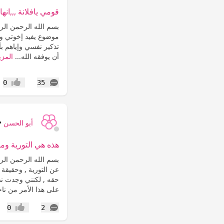
قومي يافلانة ,,,انها
بسم الله الرحمن الر
موضوع يفيد إخوتي وأخ
تذكير نفسي وإياهم بأف
أن يوفقه الله...
المزي
التعليقات
0
35
إعجاب
أبو الحسن
•
هذه هي التورية وما
بسم الله الرحمن ال
عن التورية , وحقيقة
حقه , لكنني وجدت نفس
على هذا الأمر من نا
التعليقات
0
2
إعجاب