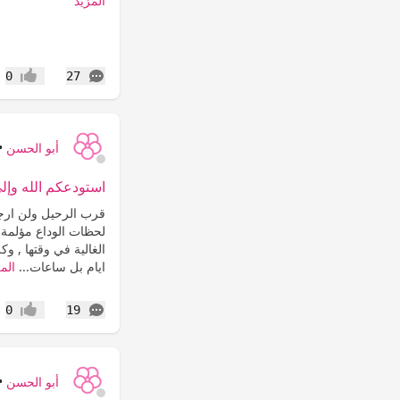
المزيد
التعليقات
0
27
إعجاب
أبو الحسن
•
استودعكم الله وإلى
قرب الرحيل ولن ارجع 
لحظات الوداع مؤلمة و
الغالية في وقتها , و
ايام بل ساعات...
الم
التعليقات
0
19
إعجاب
أبو الحسن
•