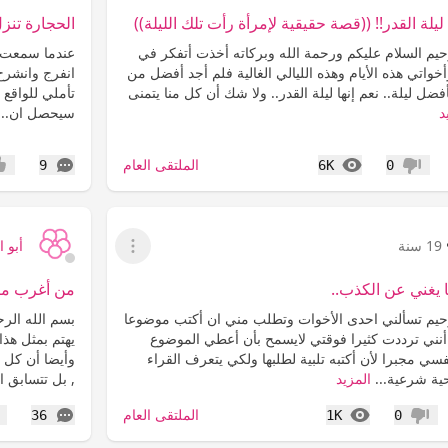
 ليلة القدر!! ((قصة حقيقية لإمرأة رأت تلك الليلة))
الحجارة تنز
حيم السلام عليكم ورحمة الله وبركاته أخذت أتفكر في
عندما سمعت و
واتي هذه الأيام وهذه الليالي الغالية فلم أجد أفضل من
انفرج وانشرح 
ضل ليلة.. نعم إنها ليلة القدر.. ولا شك أن كل منا يتمنى
تأملي للواقع 
د
سيحصل ان...
المشاهدات
التعليقات
الملتقى العام
9
6K
0
عدم إعجاب
إعج
19 سنة
أبو 
عرض القائمة
 يغني عن الكذب..
من أغرب ماع
رحيم تسألني احدى الأخوات وتطلب مني ان أكتب موضوعا
بسم الله الرح
 أنني ترددت كثيرا فوقتي لايسمح بأن أعطي الموضوع
يهتم بمثل هذ
ي مجبرا لأن أكتبه تلبية لطلبها ولكي يتعرف القراء
وأيضا أن كل ع
حية شرعية...
المزيد
, بل تتسابق ا
المشاهدات
التعليقات
الملتقى العام
36
1K
0
عدم إعجاب
إع