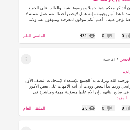
ن أتذاكر معكم شيئا جميلا وموضوعا شيقا والغالب على الجميع
انا هذا أنهم يجبونه.. إنه عمل لايخص أحدنا!! نعم عمل نعمله لا
يضا نؤجر عليه .. أعلم أنكم تتوقون لمعرفته وتتلهفون له.. ولا...
المشاهدات
الملتقى العام
431
0
0
اب
عدم إعجاب
الحسن
•
21 سنة
عرض القائمة
عة
ورحمة الله وبركاته بدأ الجميع للإستعداد لإمتحانات النصف الأول
اسي وربما بدأ البعض وودت أن أنبه الأمهات على بعض الأمور
في صالح أبنائهم . إن الأم عليها مسؤلية مهمة ومباشرة في
..
المزيد
المشاهدات
الملتقى العام
2K
0
0
اب
عدم إعجاب