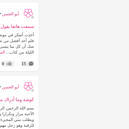
أبو الحسن
•
سمعت هاتفا يقول لها
أخذت أتفكر في موضوع 
فلم أجد أفضل من تذكير
شك أن كل منا يتمنى أ
الليلة من كتاب...
الم
التعليقات
0
15
إعجاب
أبو الحسن
•
كوشة وما أدراك ما
بسم الله الرحمن الر
الأحبة مرار وتكرارا 
ويطلب مني المجيء ال
للرقية وهو رجل مهم 