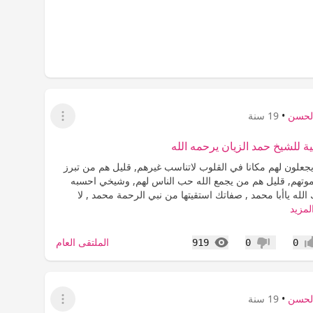
الحسن
•
19 سنة
عرض القائمة
ة للشيخ حمد الزيان يرحمه الله
جعلون لهم مكانا في القلوب لاتناسب غيرهم, قليل هم من تبرز
موتهم, قليل هم من يجمع الله حب الناس لهم, وشيخي احسبه
الله ياأبا محمد , صفاتك استقيتها من نبي الرحمة محمد , لا
لمزيد
المشاهدات
الملتقى العام
919
0
0
اب
عدم إعجاب
الحسن
•
19 سنة
عرض القائمة