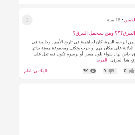
الحسن
•
18 سنة
عرض القائمة
لبيرق؟؟؟ ومن سيحمل البيرق؟
من الرحيم البيرق كان له اهمية في تاريخ الأمم , وخاصة في
الدلالة على مكان مهم أو حزب وتكتل ومجموعة معينة بذاتها
رق خاص بها , سواء بلون معين أو برسوم تكون فيه تدل على
ع هذا البيرق...
المزيد
المشاهدات
الملتقى العام
3K
0
0
جاب
عدم إعجاب