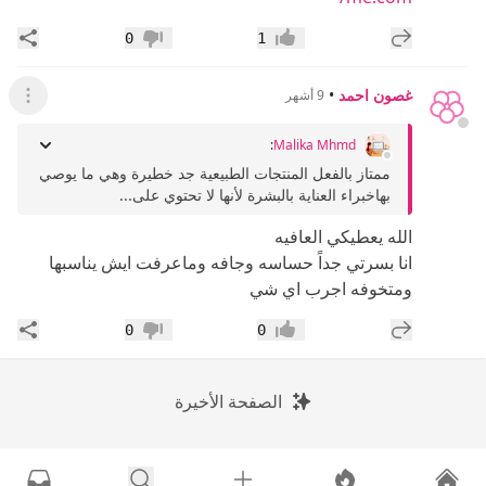
إضافة رد جديد
مشار
0
1
إعجاب
عدم إعجاب
غصون احمد
•
9 أشهر
عرض ال
:
Malika Mhmd
ممتاز بالفعل المنتجات الطبيعية جد خطيرة وهي ما يوصي
بهاخبراء العناية بالبشرة لأنها لا تحتوي على...
الله يعطيكي العافيه
انا بسرتي جداً حساسه وجافه وماعرفت ايش يناسبها
ومتخوفه اجرب اي شي
إضافة رد جديد
مشار
0
0
إعجاب
عدم إعجاب
الصفحة الأخيرة