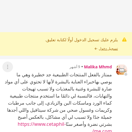
يلزم عليك تسجيل الدخول أولًا لكتابة تعليق.
تسجيل دخول
←
•
Malika Mhmd
9 أشهر
عرض ال
ممتاز بالفعل المنتجات الطبيعية جد خطيرة وهي ما
يوصي بهاخبراء العناية بالبشرة لأنها لا تحتوي على أي مواد
ضارة للبشرة وغنية بالمغذيات ولا تسبب تهيجات
والتهابات، فالنسبة لي دائمًا ما استخدم منتجات طبيعية
كماء الورد وماسكات البن والزبادي، إلى جانب مرطبات
وكريمات وغسول صحي من شركة سيتافيل واللي أجدها
جميلة جدًا ولا تسبب لي أي مشاكل، بالعكس أصبح
بشرتي نضرة وأصغر سنًا
https://www.cetaphil-
me.com/