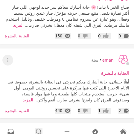
صباح الخير يا بنات! 🌸 حابة أشارك معاكم سر جديد لوجهي اللي صار
أكثر نضارة بفضل منتج طبيعي جربته مؤخرًا. صار عندي روتين بسيط
وفعال، وهو عبارة عن سيروم فيتامين C ومرطب خفيف، وبالليل استخدم
ماسك مرطب. الفرق اللي شفته كان مذهل! بشرتي صارت...
المزيد
التعليقات
المشاهدات
العناية بالبشرة
150
0
0
0
إعجاب
عدم إعجاب
eman
•
سنة
عرض ا
العناية بالبشرة
أهلًا حبيباتي، حابة أشارك معكم تجربتي في العناية بالبشرة، خصوصًا في
الأيام الأخيرة اللي كنت فيها مركزة على تحسين روتيني اليومي. أول
شيء، جربت أستخدم منتجات كلها طبيعية وما فيها مواد قاسية،
وصدقوني الفرق كان واضح! بشرتي صارت أنعم وأكثر...
المزيد
التعليقات
المشاهدات
العناية بالبشرة
440
0
1
2
إعجاب
عدم إعجاب