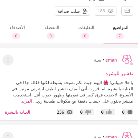
183
طلب صداقة
المواضيع
التعليقات
المفضلة
الأصدقاء
0
0
0
7
eman
•
سنة
عرض ا
تقشير للبشرة
يا هلا حبيباتي! 🌺 اليوم جبت لكم نصيحة بسيطة لكنها فعّالة جدًا في
العناية بالبشرة. لما قررت أني أضيف تقشير لطيف لبشرتي مرتين في
الأسبوع، لاحظت فرق كبير في نعومتها وظهور حبوب أقل. استخدمت
مقشر يحتوي على حبيبات دقيقة مع مكونات طبيعية زي...
المزيد
التعليقات
المشاهدات
العناية بالبشرة
236
0
0
0
إعجاب
عدم إعجاب
eman
•
سنة