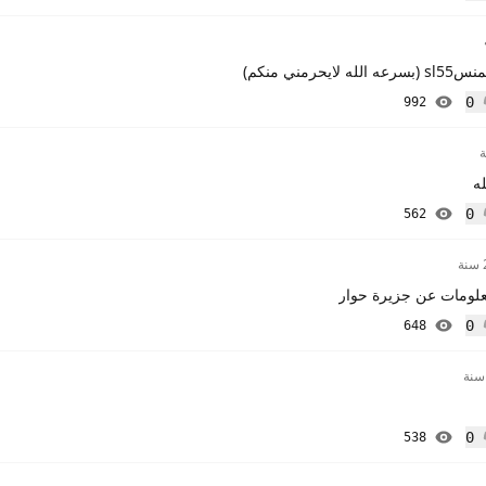
رمني منكم)
0
992
إعجاب
له
0
562
إعجاب
ة
لومات عن جزيرة حوار
0
648
إعجاب
0
538
إعجاب