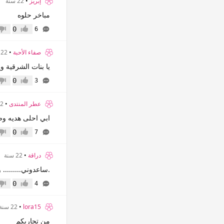
إبريز
•
22 سنة
مباخر حلوه
0
6
إعجاب
عدم 
صفاء الأحبة
•
22 سنة
يا بنات الشرقية و
0
3
إعجاب
عدم 
عطر المنتدى
•
22 س
ابي احلى هديه وص
0
7
إعجاب
عدم 
دراقة
•
22 سنة
.ساعدوني........
0
4
إعجاب
عدم 
lora15
•
22 سنة
من تجاربكم