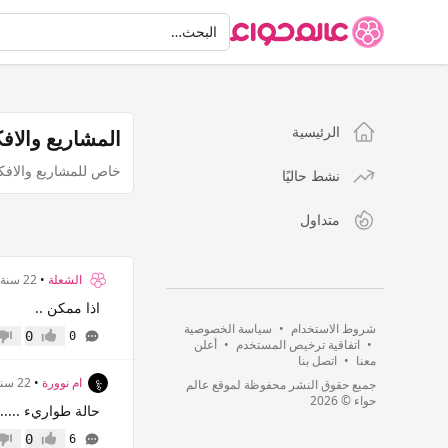
البحث
البحث…
الرئيسية
المشاريع والافك
خاص للمشاريع والافكا
نشط حاليًا
متداول
الشعلة
•
22 سنة
اذا ممكن ..
شروط الاستخدام
•
سياسة الخصوصية
0
0
إعجاب
عدم 
•
اتفاقية ترخيص المستخدم
•
أعلن
معنا
•
اتصل بنا
ام نوورة
•
22 سنة
جميع حقوق النشر محفوظة لموقع عالم
حواء © 2026
حالة طواريء .....
0
6
إعجاب
عدم 