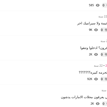
0
585
إعجاب
2 سنة
مة ولا سيراميك اخر
0
9K
 إعجاب
ة
ون؟ ادخلوا وتنقوا
0
2K
 إعجاب
•
22 سنة
رمه كبيره؟؟؟؟؟؟؟
0
92K
 إعجاب
لي يعرفون محلات الامارات يدشون
0
2K
إعجاب