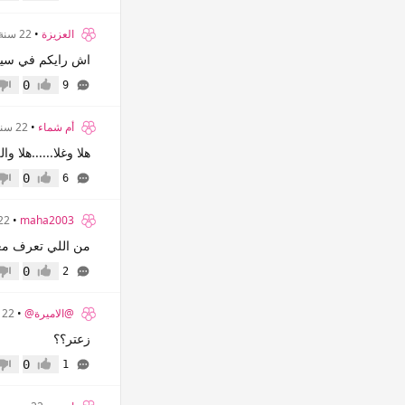
العزيزة
•
22 سنة
اش رايكم في سيمنسsl55 (بسرعه الله لايح
0
9
إعجاب
عدم 
أم شماء
•
22 سنة
هلا وغلا......هلا وال
0
6
إعجاب
عدم 
maha2003
•
22 سن
من اللي تعرف مع
0
2
إعجاب
عدم 
@الاميرة@
•
22 سنة
زعتر؟؟
0
1
إعجاب
عدم 