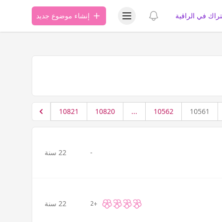
عرض قائمة المستخدم
عرض الإشعارات
تراك في الراقية
إنشاء موضوع جديد
10821
10820
...
10562
10561
-
22 سنة
22 سنة
+2