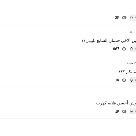
0
2K
إعجاب
ين ألاقي فستان السابع للبيبي؟؟
0
667
إعجاب
نة
لتكم ؟؟؟
0
1K
إعجاب
. وش أحسن قلايه كهرب
0
1K
إعجاب