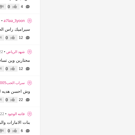
0
4
إعجاب
عدم 
a7laa_3yoon
•
2
سيراميك راس الخي
0
12
إعجاب
عدم
شهد الرياض
•
22 سن
محتارين وين تسافر
0
12
إعجاب
عدم
سراب الحب2005
وش احسن هديه لح
0
22
إعجاب
عدم
فاتنه الوجود
•
22 سنة
بنات الامارات وا
0
6
إعجاب
عدم 