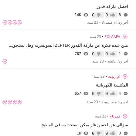
افضل ماركة قدور
0
0
14K
8
إعجاب
عدم إعجاب
آخر رد:
ام فيصل8
•
23 سنة
SOLAAFA
•
23 سنة
مين عنده فكره عن ماركة القدور ZEPTER السويسرية وهل تستحق ثمنها المرتفع !!
0
0
787
1
إعجاب
عدم إعجاب
آخر رد:
عائشه
•
23 سنة
أم رنومه
•
23 سنة
المكنسة الكهربائية
0
0
657
4
إعجاب
عدم إعجاب
آخر رد:
ماما رويدة
•
23 سنة
قمرتاج
•
23 سنة
سؤالى عن احسن غاز يمكن استخدامه فى المطبخ
0
0
1K
3
إعجاب
عدم إعجاب