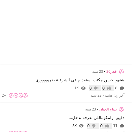
فجر26
•
23 سنة
شنهو احسن مكتب استقدام في الشرقية ضرووووري
0
0
1K
8
إعجاب
عدم إعجاب
آخر رد:
عشبة
•
23 سنة
+2
ديباج الجنان
•
23 سنة
دقيق ارامكو..اللى تعرفه تدخل...
0
0
3K
11
إعجاب
عدم إعجاب