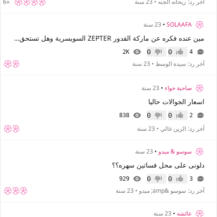
آخر رد:
ريحانه الجنه
•
23 سنة
+6
SOLAAFA
•
23 سنة
مين عنده فكره عن ماركة القدور ZEPTER السويسرية وهل تستحق ثمنها المرتفع !!
0
0
2K
4
إعجاب
عدم إعجاب
آخر رد:
سيدة الوسط
•
23 سنة
صاحبة حواء
•
23 سنة
اسعار الجوالات حاليا
0
0
838
2
إعجاب
عدم إعجاب
آخر رد:
الزين غالي
•
23 سنة
سوسو & ميدو
•
23 سنة
دلونى على محل فساتين سهره؟؟
0
0
929
3
إعجاب
عدم إعجاب
آخر رد:
سوسو &amp; ميدو
•
23 سنة
عائشه
•
23 سنة