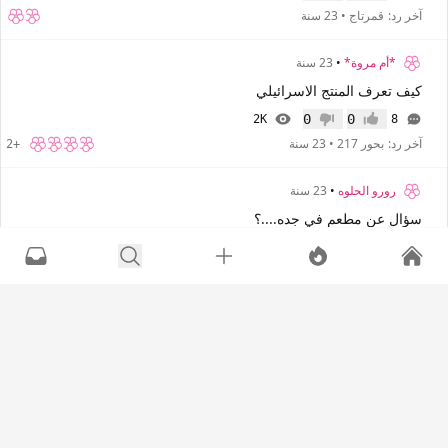
آخر رد:
قمرتاج
•
23 سنة
*أم مروة*
•
23 سنة
كيف تعرف المنتج الاسرائيلي
0
0
2K
8
إعجاب
عدم إعجاب
آخر رد:
بحور 217
•
23 سنة
+2
رورو الحلوه
•
23 سنة
سؤال عن مطعم في جده....؟
0
0
1K
12
إعجاب
عدم إعجاب
آخر رد:
رورو الحلوه
•
23 سنة
+2
Om3aziz
•
23 سنة
أبي مطـاعـم.....
0
0
2K
12
إعجاب
عدم إعجاب
آخر رد:
Om3aziz
•
23 سنة
+4
نجفة
•
23 سنة