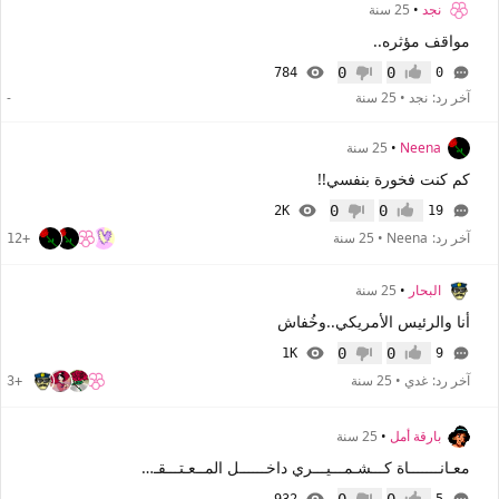
نجد
•
25 سنة
مواقف مؤثره..
0
0
784
0
إعجاب
عدم إعجاب
آخر رد:
نجد
•
25 سنة
-
Neena
•
25 سنة
كم كنت فخورة بنفسي!!
0
0
2K
19
إعجاب
عدم إعجاب
آخر رد:
Neena
•
25 سنة
+12
البحار
•
25 سنة
أنا والرئيس الأمريكي..وخُفاش
0
0
1K
9
إعجاب
عدم إعجاب
آخر رد:
غدي
•
25 سنة
+3
بارقة أمل
•
25 سنة
معـانـــــــاة كـــشـمـــيـــري داخــــــل المــعـتـــقــــــــــل ؟!!