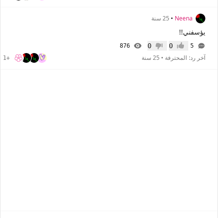
Neena
•
25 سنة
يؤسفني!!
0
0
876
5
إعجاب
عدم إعجاب
آخر رد:
المحترفة
•
25 سنة
+1