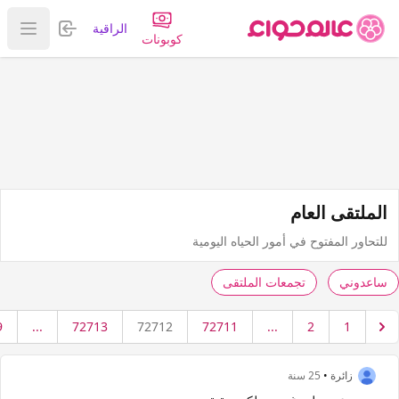
تسجيل الدخول
الراقية
عرض ا
كوبونات
الملتقى العام
للتحاور المفتوح في أمور الحياه اليومية
ساعدوني
تجمعات الملتقى
9
...
72713
72712
72711
...
2
1
زائرة
•
25 سنة