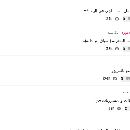
مل المـــــاجي في البيت**
0
34K
 إعجاب
لامورة
•
23 سنة
المجربة (اطباق ام ادانة)...
0
58K
 إعجاب
ع بالفريزر
0
124K
م إعجاب
ة
ت والمشروبات ღღ
0
93K
إعجاب