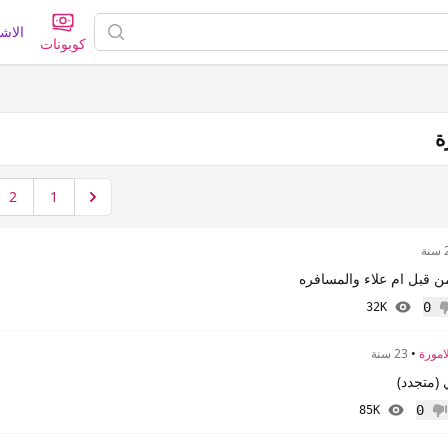
الاش
كوبونات
ة
2
1
ة
 قبل ام علاء والمسافره
0
32K
 إعجاب
لامورة
•
23 سنة
(متجدد)
0
85K
م إعجاب