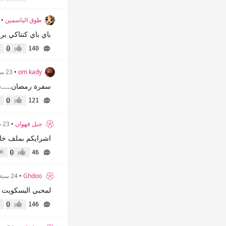
إعجاب
عد
طوق الياسمين
•
باي باي كنتاكي برة
0
140
إعجاب
عد
om kady
•
23 سنة
سفرة رمضان.....شا
0
121
إعجاب
عد
جبل قهوان
•
23 سنة
اشرايكم بملف خاص
0
46
إعجاب
عدم
Ghdoo
•
24 سنة
لمحبي البسكويت م
0
146
إعجاب
عد