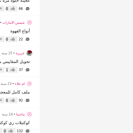
عجينه حلوه مره تصل
0
66
إعجاب
عدم
شمس الامارات
•
أنواع القهوة
0
22
إعجاب
عدم
عزيزة
•
25 سنة
تحويل المقاييس م
1
37
إعجاب
عدم
ام علاء
•
23 سنة
ملف كامل للمعجن
0
92
إعجاب
عدم
ماجنتا
•
24 سنة
كوكتيلات زي كوكتي
0
132