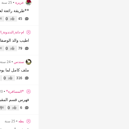
عزيزة
•
25 سنة
**طريقة رائعة لع
0
45
إعجاب
عدم
ام-دانة_الدندونة_ا
اطيب والذ الوصفات 
0
79
إعجاب
عدم
سندس
•
24 سنة
ملف كامل لما يوض
0
316
إعجاب
عد
*المسافرة*
•
20 سن
فهرس قسم المقبلا
0
6
إعجاب
عدم 
بطه
•
25 سنة