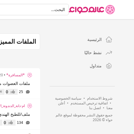
البحث
البحث…
الرئيسية
الملفات المميز
نشط حاليًا
متداول
*المسافرة*
•
20 سن
ملفات العضوات من
0
25
إعجاب
عدم
شروط الاستخدام
•
سياسة الخصوصية
•
اتفاقية ترخيص المستخدم
•
أعلن
ام-دانة_الدندونة_ا
معنا
•
اتصل بنا
ملف/للطبخ الهندي 
جميع حقوق النشر محفوظة لموقع عالم
حواء © 2026
0
134
إعجاب
عد