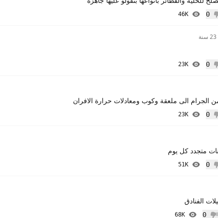
ح للخليه والفطائر بانواعها بتقولو عليها جاهزه
0
46K
 إعجاب
23 سنة
0
23K
 إعجاب
ن الجرام الى ملعقة وكوب ومعادلات حرارة الافران
0
23K
 إعجاب
ات متجدد كل يوم
0
51K
 إعجاب
لات الفنادق
0
68K