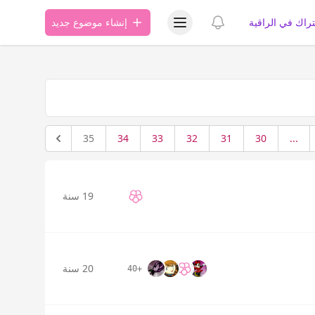
عرض قائمة المستخدم
عرض الإشعارات
تراك في الراقية
إنشاء موضوع جديد
35
34
33
32
31
30
...
19 سنة
20 سنة
+40