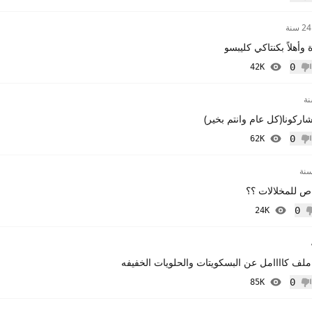
م إعجاب
24 سنة
 وأهلاً بكنتاكي كليبسو
0
42K
م إعجاب
ركونا(كل عام وانتم بخير)
0
62K
م إعجاب
 للمخلالات ؟؟
0
24K
 إعجاب
لف كاااامل عن البسكويتات والحلويات الخفيفه
0
85K
م إعجاب