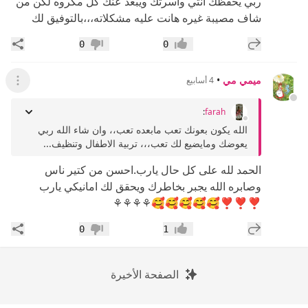
ربي يحفظك انتي واسرتك ويبعد عنك كل مكروه لكن من
شاف مصيبة غيره هانت عليه مشكلاته،،،بالتوفيق لك
إضافة رد جديد
مشار
0
0
إعجاب
عدم إعجاب
ميمي مي
•
4 أسابيع
عرض ال
:
farah
الله يكون بعونك تعب مابعده تعب،، وان شاء الله ربي
يعوضك ومايضيع لك تعب،،، تربية الاطفال وتنظيف...
الحمد لله على كل حال يارب.احسن من كتير ناس
وصابره الله يجبر بخاطرك ويحقق لك امانيكي يارب
❣️❣️❣️🥰🥰🥰🥰🥰⚘️⚘️⚘️⚘️
إضافة رد جديد
مشار
0
1
إعجاب
عدم إعجاب
الصفحة الأخيرة