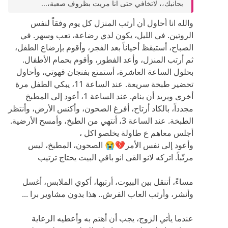
بحانبك،، لاتخافي حتى انا مريت بظروف صعبة،...
والله انا أحاول أن أرتب المنزل كل يوم وفقاً لنفس
الروتين. في الليل، يكون لدي رضاعة، تعب وسهر. في
الصباح، أستيقظ أحياناً بعد الفجر، وأقوم بإرضاع الطفل،
ثم أرتب المنزل، وأعد الفطور، وأقوم بحمام الأطفال.
بحلول الساعة العاشرة، أستمتع بفنجان قهوتي، وأحاول
تحضير طبخة سريعة. عند الساعة 11، يبكي الطفل مرة
أخرى ويريد أن ينام. عند الساعة 1، أعود إلى المطبخ
مجدداً، بالكاد أرتاح، أفرغ الصحون، وأكنس الأرض، وأنتظر
الطبخة. عند الساعة 3، أنتهي من الطبخ، وأمسح الأرضية.
أجلس معاهم ع طاولة يخلصو اكل ،
وأعود إلى نفس الأمر💔😭 الصحون، المطبخ، ليس
مرتّباً. اتركه لانو القى انو باقي البيت يحتاج ترتيب
مساءً، أتنقل بين البيوت، أرتبها، أكوي الملابس، أغسل
وأنشر، وأرتب العاب الفرش.. هذا بدون مشاوير برا ...
عندما يأتي الزوج، يجب أن أهتم به وأعطيه الرعاية