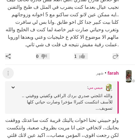
نجيب عيال بعدما كنت يضرب في المثل ف طبخ والتفنن
..ايه ممكن عين لانو كنت ساكنو مع 5 اخوانه وزوجاتهم
كلنا بيت كبير جدا كل اخو طابق .وانا بس لي سافرت
وتغرب وحياتي صارت غير خاصة لما كنت ف الخليج والله
مالهم الا موضوع الا كلام ع خليجيات وعني وبعدها اوروبا
.عملت رقية مفيش نتيجه ف قلت ف شي ثاني.
إضافة رد جديد
مشار
0
1
إعجاب
عدم إعجاب
•
farah
شهر
عرض ال
ميمي مي
:
والله اثلجتي صدري بردك الراقي وكفيتي ووفيتي ..
للأسف انتكست كثيراا مؤخرا وصارت حياتي كلها
تسويف...
ولو حبيبتي نحنا اخوات ياليتك قريبة كنت ساعدتك ووقفت
بحانبك،، لاتخافي حتى انا مريت بظروف صعبة، وانتكست
لكن رجعت اقوى،، المؤمن مصاب،،، اكيد عين لانك قلتي