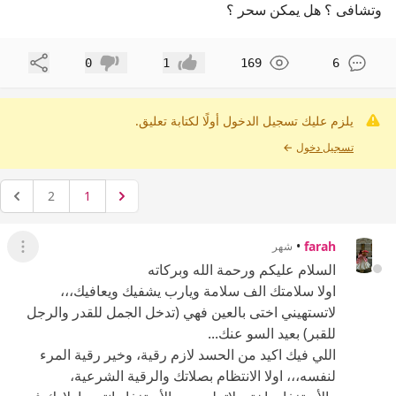
وتشافى ؟ هل يمكن سحر ؟
مشاركة
0
1
169
6
إعجاب
عدم إعجاب
يلزم عليك تسجيل الدخول أولًا لكتابة تعليق.
تسجيل دخول
←
2
1
•
farah
شهر
عرض ال
السلام عليكم ورحمة الله وبركاته
اولا سلامتك الف سلامة ويارب يشفيك ويعافيك،،،
لاتستهيني اختى بالعين فهي (تدخل الجمل للقدر والرجل
للقبر) بعيد السو عنك...
اللي فيك اكيد من الحسد لازم رقية، وخير رقية المرء
لنفسه،،، اولا الانتظام بصلاتك والرقية الشرعية،