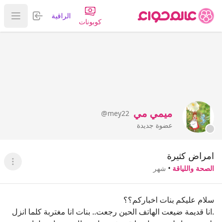
تسجيل الدخول
الراقية
عرض ا
كوبونات
ميمي مي
@mey22
عضوة جديدة
امراض كثيرة
عرض ا
الصحة واللياقة
•
شهر
سلام عليكم بنات اخباركم؟؟
.انا قديمة ضيعت الهاتف الحين رجعت.. بنات انا مغتربة كلما انزل