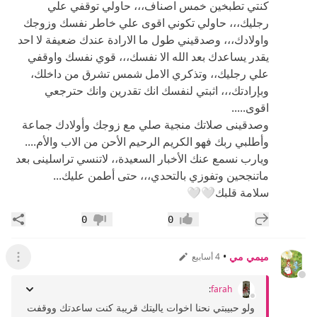
كنتي تطبخين خمس اصناف،،، حاولي توقفي علي
رجليك،،، حاولي تكوني اقوى علي خاطر نفسك وزوجك
واولادك،،، وصدقيني طول ما الارادة عندك ضعيفة لا احد
يقدر يساعدك بعد الله الا نفسك،،، قوي نفسك واوقفي
علي رجليك،، وتذكري الامل شمس تشرق من داخلك،
وبإرادتك،،، اثبتي لنفسك انك تقدرين وانك حترجعي
اقوى.....
وصدقينى صلاتك منجية صلي مع زوجك وأولادك جماعة
وأطلبي ربك فهو الكريم الرحيم الأحن من الاب والأم....
ويارب نسمع عنك الأخبار السعيدة،، لاتنسي تراسلينى بعد
ماتنجحين وتفوزي بالتحدي،،، حتى أطمن عليك...
سلامة قلبك🤍🤍
إضافة رد جديد
مشار
0
0
إعجاب
عدم إعجاب
ميمي مي
•
4 أسابيع
عرض ال
:
farah
ولو حبيبتي نحنا اخوات ياليتك قريبة كنت ساعدتك ووقفت