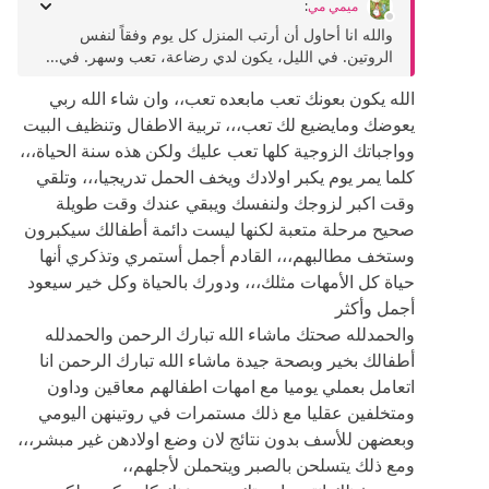
ميمي مي
:
والله انا أحاول أن أرتب المنزل كل يوم وفقاً لنفس
الروتين. في الليل، يكون لدي رضاعة، تعب وسهر. في...
الله يكون بعونك تعب مابعده تعب،، وان شاء الله ربي
يعوضك ومايضيع لك تعب،،، تربية الاطفال وتنظيف البيت
وواجباتك الزوجية كلها تعب عليك ولكن هذه سنة الحياة،،،
كلما يمر يوم يكبر اولادك ويخف الحمل تدريجيا،،، وتلقي
وقت اكبر لزوجك ولنفسك ويبقي عندك وقت طويلة
صحيح مرحلة متعبة لكنها ليست دائمة أطفالك سيكبرون
وستخف مطالبهم،،، القادم أجمل أستمري وتذكري أنها
حياة كل الأمهات مثلك،،، ودورك بالحياة وكل خير سيعود
أجمل وأكثر
والحمدلله صحتك ماشاء الله تبارك الرحمن والحمدلله
أطفالك بخير وبصحة جيدة ماشاء الله تبارك الرحمن انا
اتعامل بعملي يوميا مع امهات اطفالهم معاقين وداون
ومتخلفين عقليا مع ذلك مستمرات في روتينهن اليومي
وبعضهن للأسف بدون نتائج لان وضع اولادهن غير مبشر،،،
ومع ذلك يتسلحن بالصبر ويتحملن لأجلهم،،