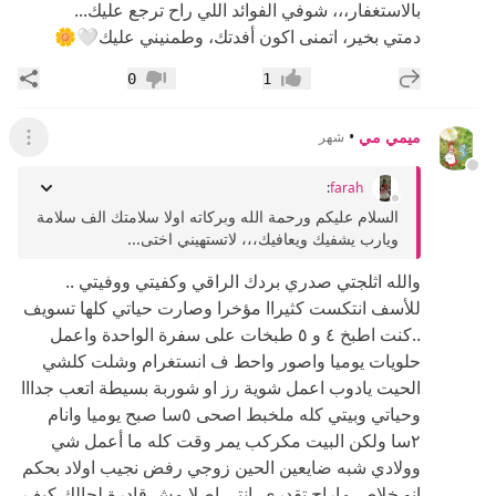
بالاستغفار،،، شوفي الفوائد اللي راح ترجع عليك...
دمتي بخير، اتمنى اكون أفدتك، وطمنيني عليك🤍🌼
إضافة رد جديد
مشار
0
1
إعجاب
عدم إعجاب
ميمي مي
•
شهر
عرض ال
:
farah
السلام عليكم ورحمة الله وبركاته اولا سلامتك الف سلامة
ويارب يشفيك ويعافيك،،، لاتستهيني اختى...
والله اثلجتي صدري بردك الراقي وكفيتي ووفيتي ..
للأسف انتكست كثيراا مؤخرا وصارت حياتي كلها تسويف
..كنت اطبخ ٤ و ٥ طبخات على سفرة الواحدة واعمل
حلويات يوميا واصور واحط ف انستغرام وشلت كلشي
الحيت يادوب اعمل شوية رز او شوربة بسيطة اتعب جدااا
وحياتي وبيتي كله ملخبط اصحى ٥سا صبح يوميا وانام
٢سا ولكن البيت مكركب يمر وقت كله ما أعمل شي
وولادي شبه ضايعين الحين زوجي رفض نجيب اولاد بحكم
انو خلاص ماراح تقدري .انتي اصلا مش قادرة لحالك كيف