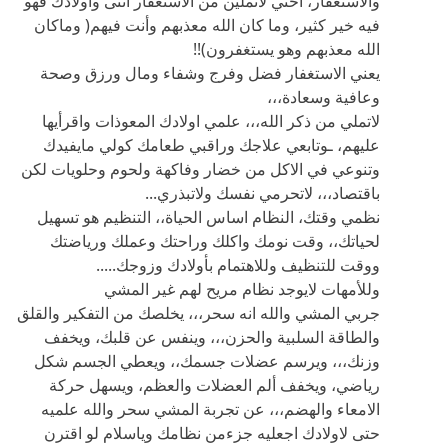
والأستغفار، اختي لاتملين من الأستغفار انتى واولادك فهو
فيه خير كثير، وما كان الله معذبهم وأنت فيهم( وماكان
الله معذبهم وهو يستغفرون)!!
يعني الاستغفار فضل وفرج وشفاء ومال ورزق وصحة
وعافية وسعادة،،،
لاتملي من ذكر الله،،، علمي اولادك المعوذات واقرأيها
عليهم، ـوتابعي علاجك وراقبي طعامك كولي مايفيدك
وتنوعي في الاكل من خضار وفاكهة ولحوم وحلويات لكن
باقتصاد،،، لاتحرمي نفسك ولاتبذري...
نظمي وقتك، النظام اساس الحياة،، التنظيم هو تسهيل
لحياتك،، وقت نومك واكلك وراحتك وعملك ورياضتك
ووقت للتنظيف وللاهتمام بأولادك وزوجك.....
وللأمهات لايوجد نظام مريح لهم غير المشي
جربي المشي والله انه سحر،،، يخلصك من التفكير والقلق
والطاقة السلبية والحزن،،، وينفس عن قلبك، ويخفف
وزنك،،، ويرسم عضلات جسمك،، ويعطي الجسم شكل
رياضي، ويخفف ألم العضلات والعظم، ويسهل حركة
الامعاء والهضم،،، عن تجربة المشي سحر والله علميه
حتى لاولادك اجعليه جزءمن نظامك وياسلام لو اقترن