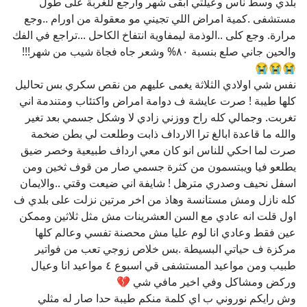
بلدي وسط ناس وعيلتي ابقى شهر وارجع للغربة على طول
مستشفى .كمية امراض اللي تجيني مو معقولة من اورام ..وجع
مرارة. وجع كلى ..الوذمة ليمفاوية انتفاخ الكاحل ...تراجع في الفك
والحين جاني صلع بنسبة ٨٠% وشعر جاه فجاة شيب من شهر!!!
😭😭😭
نفس شي اولادي الثلاثة يغمى عليهم من نقص سكري بس تحاليل
كلها طيبة ! صرت عايشة ف دوامة امراض واكتئاب ومتندمة اني
تغربت. وجمالي كله راح ووزني زادي لا وشكل جسمي بعد تغير
والله ما قاعدة ابالغ ترا الارداف ذابت وطلعت لي بطن ضخمة
صرت لما احكي للناس انو كان معي ارداف طبيعية وخصر ضيق
يطلعو فيا ويبتسمون من كثرة جسمي صار من قوف ثخين ومن
اسفل نحيف وصدري مترهل ! شايفة اني ضيعت وقتي ..والايمان
كله نازل ومش مستانسة وهاذ من اخر مرتين نزلت على بلدي ف
اول قلت انه عادي مع السن العشرينات مش مثل ثلاثين وممكن
عين فقط وعادي انا لوم عليا مش محصنة تفسي وعالم كلها
مركزة ف حياتي البسيطة .بس خلاص زوجي تعب من فواتير
طبيب ومن مواعيد المستشفى قي اسبوع ٤ مواعيد انا وعيال
وركض ومشاكل وفي اخير مافي شي 💔
وش رايكم نوروني ب اي كلمة منكم طيبة حدا صار له مثلي