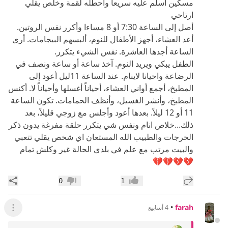
مسكين اسلم عليه سريعا واحطله لقمة وخلص يقلي
ارتاحي
أصل إلى الساعة 7:30 أو 8 مساءا وأكرر نفس الروتين.
أعد العشاء، أجهز الأطفال للنوم، ألبسهم البيجامات. أرى
الساعة أجدها العاشرة. نفس الشيء يتكرر.
الطفل يبكي ويريد النوم. آخذ ساعة أو ساعة ونصف في
الرضاعة واحيانا لاينام. عند الساعة 11ليل أعود إلى
المطبخ، أجمع أواني العشاء، أحياناً أغسلها وأحياناً لا. أكنس
المطبخ، وأنشر الغسيل، وأنظف الحمامات. تكون الساعة
11 أو 12 ليلاً. بعدها أعود وأجلس مع زوجي قليلاً، بعد
ذلك...خلاص انام ونفس شي يتكرر حلقة مفرغة يدون ذكر
الخرجات والطبيب الله المستعان اي شخص يقلي تتعبي
والبيت مرتب مع علم في بلدي الحالة غير وكلش تمام
💔💔💔💔
إضافة رد جديد
مشار
0
1
إعجاب
عدم إعجاب
•
farah
4 أسابيع
عرض ال