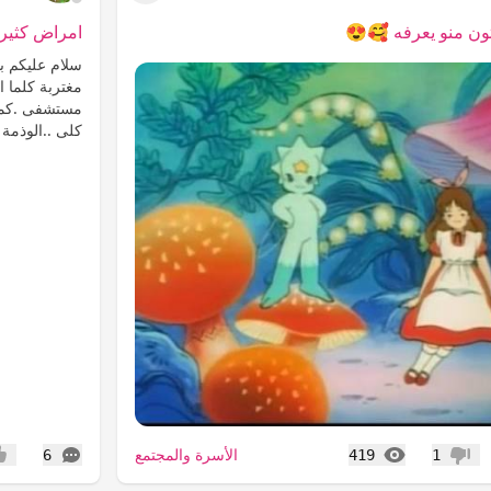
تون منو يعرفه 🥰😍
امراض كثير
سلام عليكم بن
مغتربة كلما 
مستشفى .كمية
كلى ..الوذمة ل
المشاهدات
التعليقات
الأسرة والمجتمع
6
419
1
عدم إعجاب
إعج