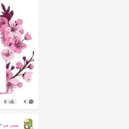
التعليقات
0
4
إعجاب
ميمي مي
•