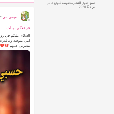
جميع حقوق النشر محفوظة لموقع عالم
حواء © 2026
ميمي مي
•
فزعتكم ..بنات
السلام عليكم في زوج
امي متوفية وماقدرت
ينصرني عليهم 💔💔