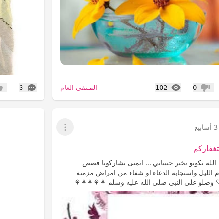
المشاهدات
التعليقات
الملتقى العام
3
102
0
عدم إعجاب
إعج
3 أسابيع
عرض القائمة
غفاركم
الله تكونو بخير حبيباتي ... اتمنى تشاركونا قصص
م الليل واستجابة الدعاء او شفاء من امراض مزمنة
 ♡ وصلو على النبي صلى الله عليه وسلم ⚘️⚘️⚘️⚘️⚘️