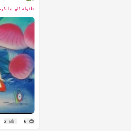
طفولة كلها ه الكر
التعليقات
2
6
إعجاب