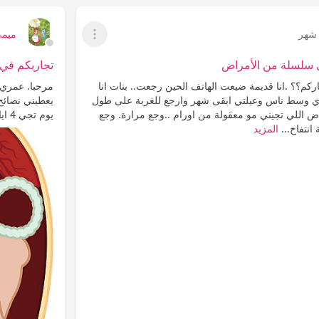
شهر
ميم
عرض القائمة
سلسلة من الأمراض
تجاربكم في
ركم؟؟ .انا قديمة ضيعت الهاتف الحين رجعت.. بنات انا
لدي وسط ناس وعيلتي ابقى شهر وارجع للغربة على طول
اللي تجيني مو معقولة من اورام ..وجع مرارة. وجع
يوم تجي 4 ايام ♡ شكرااااالا
 انتفاخ...
المزيد