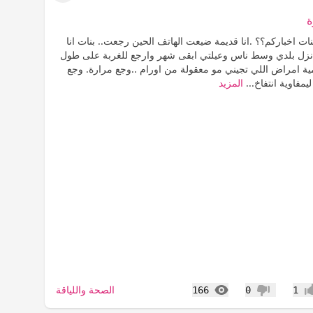
ة
ات اخباركم؟؟ .انا قديمة ضيعت الهاتف الحين رجعت.. بنات انا
انزل بلدي وسط ناس وعيلتي ابقى شهر وارجع للغربة على طول
 امراض اللي تجيني مو معقولة من اورام ..وجع مرارة. وجع
يمفاوية انتفاخ...
المزيد
المشاهدات
الصحة واللياقة
166
0
1
اب
عدم إعجاب