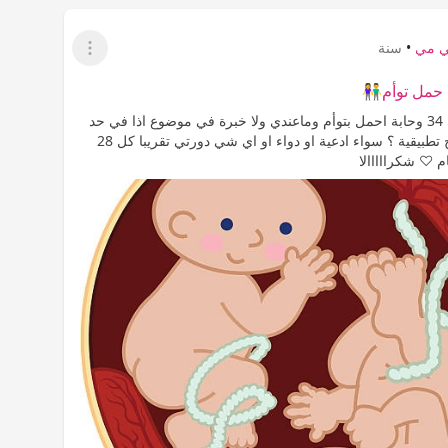
ي مي
•
سنة
عرض القائمة
 حمل توأم👫
مرحبا. عمري 34 وحابة احمل بتوأم وماعندي ولا خبرة في موضوع اذا في حد
يعطيني نصائح تطبيقية ؟ سواء ادعية او دواء او اي شي دورتي تقريبا كل 28