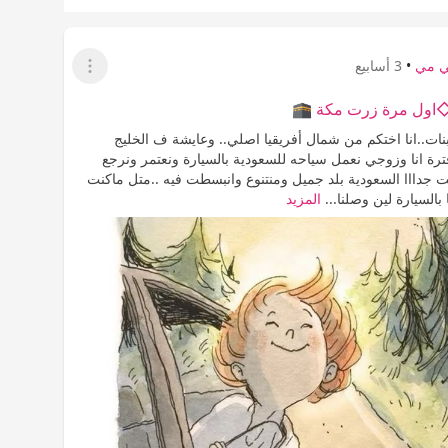
ي مي
•
3 أسابيع
عرض القائمة
ل مرة زرت مكة 🕋
نات..انا اختكم من شمال أفريقيا اصلي.. وعايشة ف الخليج
رة انا وزوجي نعمل سياحه للسعودية بالسيارة ونعتمر ونرجع
ت جدااا السعودية بلد جميل ومنتنوع وانبسطت فيه ..متل ماكنت
بالسيارة لين وصلنا...
المزيد