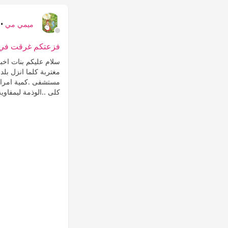
ميمي مي
•
فزعتكم غرقت في 
سلام عليكم بنات اخبا
مغتربة كلما انزل ب
مستشفى .كمية امراض 
كلى ..الوذمة ليمفاوية