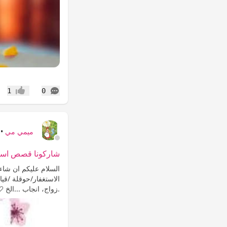
التعليقات
1
0
إعجاب
ميمي مي
•
شاركونا قصص است
السلام عليكم ان شاء 
الاستغفار/حوقلة /قيا
.زواج، انجاب ...الخ