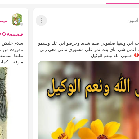
أسبوع
ميم
عرض القائمة
فضفضة◇◇او
ه ابي وبنتها ضلموني ضبم شديد وحرضو ابي عليا وشتمو
سلام عليكن ب
 اعمل شي ..اي بنت تمر على منشوري تدعي معي ربي
..قررت من فت
 حسبي الله ونعم الوكيل
.طبعا استمتع
متوقعة..كملنا 