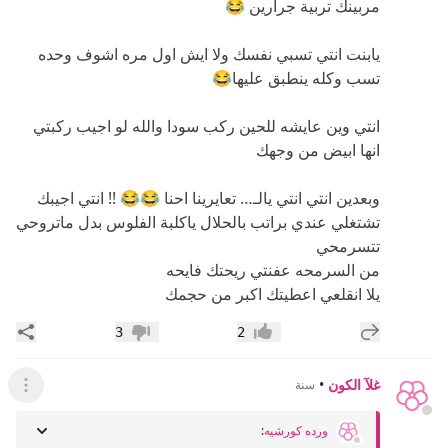
مربينك تربية جرارين 😂
يابنت انتي تسبي نفسك ولا ايش اول مره اشوف وحده
تسب وكله ينطبق عليها😂
انتي وين عايشه للحين ركب سودا والله لو اجيب ركبتي
انها ابيض من وجهك
وبعدين انتي انتي يالـ… تعايرينا احنا 😂😂 !! انتي اجيبك
تشتغلي عندي براتب بالحلال ياكلبة الفلوس بدل ماتروحي
تتسرمحي
من السرمحه عفنتي ريحتك فايحه
يلا انقلعي اعطيتك اكبر من حجمك
إضافة رد جديد
مشار
3
2
إعجاب
عدم إعجاب
غلآ الكون
•
سنة
عرض ال
ورده كورشيه
: