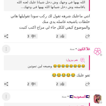
الله يهبها في وجهك وش دخل شيبانا عليك لعنه الله
يافاسقه وش دخل شيبانها الله يهبها في وجهك...
انتي ماعليك شرهه تقول لك ركب سودا تقوليلها هاتي
خلطات ياشيخه غاسله يدي منك
والموضوع كيفي للكل جاء لي مزاج اكتب كتبت
إضافة رد جديد
مشار
3
2
إعجاب
عدم إعجاب
غلآ الكون
•
سنة
عرض ال
هم بيزول
:
😂😂😂😂😂😂😂😂 وضيعه لين تموتين
تفو عليك 😂😂😂😂😂
إضافة رد جديد
مشار
2
2
إعجاب
عدم إعجاب
🇸🇦السعوديه🇸🇦
•
سنة
عرض ال