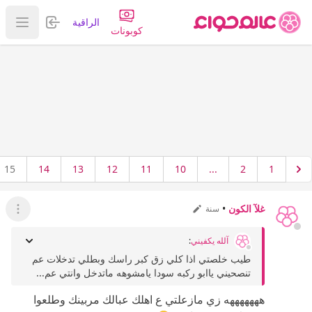
تسجيل الدخول
الراقية
عرض ا
كوبونات
15
14
13
12
11
10
...
2
1
غلآ الكون
•
سنة
عرض ال
آلله يكفيني
:
طيب خلصتي اذا كلي زق كبر راسك وبطلي تدخلات عم
تنصحيني ياابو ركبه سودا يامشوهه ماتدخل وانتي عم...
هههههههه زي مازعلتي ع اهلك عبالك مربينك وطلعوا