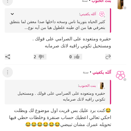
بنت الحنوب
•
سنة
عرض ال
آلله يكفيني
:
كثير الحياه بتورينا ناس وسخه داخلها صدا معفن لما بتنطق
بتعرفي هيا من اي طينه علطول هيا من آيه نوع...
حقيره ومتعوده على الصرامي على قولك .
ومستحيل تكوني راقيه لانك صرمايه
إضافة رد جديد
مشار
2
0
إعجاب
عدم إعجاب
آلله يكفيني
•
سنة
عرض ال
بنت الحنوب
:
حقيره ومتعوده على الصرامي على قولك . ومستحيل
تكوني راقيه لانك صرمايه
😂كنت برد عليك بس قريت اول موضوع لك وبطلت
احكي تعالي اعطيك حساب صنفرة وخلطات حطي فيها
تحويله عمرك مشان تبيضي😂😂😂😂😂😂