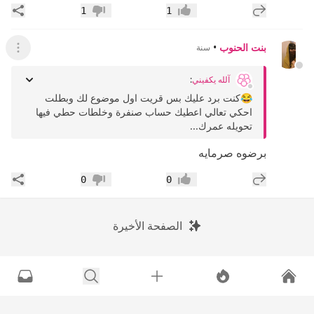
إضافة رد جديد
مشار
1
1
إعجاب
عدم إعجاب
بنت الحنوب
•
سنة
عرض ال
آلله يكفيني
:
😂كنت برد عليك بس قريت اول موضوع لك وبطلت
احكي تعالي اعطيك حساب صنفرة وخلطات حطي فيها
تحويله عمرك...
برضوه صرمايه
إضافة رد جديد
مشار
0
0
إعجاب
عدم إعجاب
الصفحة الأخيرة