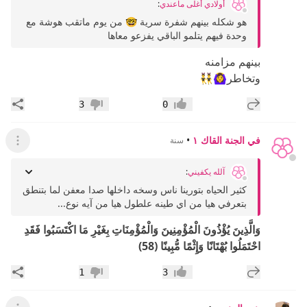
أولادي أغلى ماعندي
:
هو شكله بينهم شفرة سرية 🤓 من يوم ماتقب هوشة مع
وحدة فيهم يتلمو الباقي يفزعو معاها
بينهم مزامنه
وتخاطر🙆‍♀️👯‍♂️
إضافة رد جديد
مشار
3
0
إعجاب
عدم إعجاب
في الجنة القاك ١
•
سنة
عرض ال
آلله يكفيني
:
كثير الحياه بتورينا ناس وسخه داخلها صدا معفن لما بتنطق
بتعرفي هيا من اي طينه علطول هيا من آيه نوع...
وَالَّذِينَ يُؤْذُونَ الْمُؤْمِنِينَ وَالْمُؤْمِنَاتِ بِغَيْرِ مَا اكْتَسَبُوا فَقَدِ
احْتَمَلُوا بُهْتَانًا وَإِثْمًا مُّبِينًا (58)
إضافة رد جديد
مشار
1
3
إعجاب
عدم إعجاب